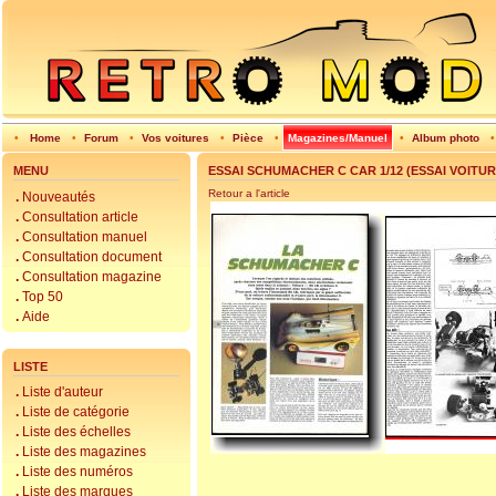
•
Home
•
Forum
•
Vos voitures
•
Pièce
•
Magazines/Manuel
•
Album photo
MENU
ESSAI SCHUMACHER C CAR 1/12 (ESSAI VOITUR
Retour a l'article
.
Nouveautés
.
Consultation article
.
Consultation manuel
.
Consultation document
.
Consultation magazine
.
Top 50
.
Aide
LISTE
.
Liste d'auteur
.
Liste de catégorie
.
Liste des échelles
.
Liste des magazines
.
Liste des numéros
.
Liste des marques