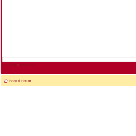
AJAX Chat
©
blueimp.net
Index du forum