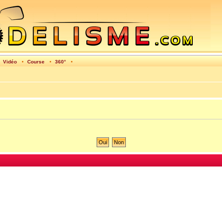
•
Vidéo
•
Course
•
360°
•