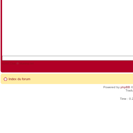
AJAX Chat
©
blueimp.net
Index du forum
Powered by
phpBB
©
Tradu
Time : 0.