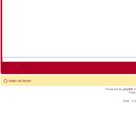
AJAX Chat
©
blueimp.net
Index du forum
Powered by
phpBB
©
Tradu
Time : 0.