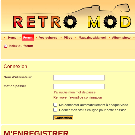
•
Home
•
Forum
•
Vos voitures
•
Pièce
•
Magazines/Manuel
•
Album photo
Index du forum
Connexion
Nom d’utilisateur:
Mot de passe:
J’ai oublié mon mot de passe
Renvoyer l’e-mail de confirmation
Me connecter automatiquement à chaque visite
Cacher mon statut en ligne pour cette session
M’ENREGISTRER