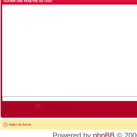
OUVRIR UNE FENÊTRE DE CHAT
AJAX Chat
©
blueimp.net
Index du forum
Powered by
phpBB
© 2000