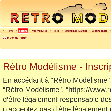
•
Home
•
Forum
•
Vos voitures
•
Pièce
•
Magazines/Manuel
•
Album photo
Index du forum
Rétro Modélisme - Inscri
En accédant à “Rétro Modélisme” (d
“Rétro Modélisme”, “https://www.
d’être légalement responsable des
n’acceptez pas d’être légalement 