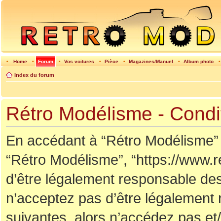
•
Home
•
Forum
•
Vos voitures
•
Pièce
•
Magazines/Manuel
•
Album photo
Index du forum
Rétro Modélisme - Conditi
En accédant à “Rétro Modélisme” (d
“Rétro Modélisme”, “https://www.
d’être légalement responsable des
n’acceptez pas d’être légalement 
suivantes, alors n’accédez pas et/