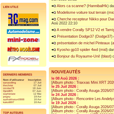
Alors ca scanne?
(
HannibalHk
) d
LIEN UTILE
Modelisme voiture tout terrain
(
mi
Cherche recepteur Nikko pour Da
Aoû 2022 22:10
A vendre Corally SP12 V2 et Tami
Présentation Dodge37
(
Dodge37
)
présentation de michel Pinteaux
(
Kyosho gp10 spider 4wd
(
mid
) da
Bonjour du Royaume-Uni!
(
blast
) 
NOUVEAUTÉS
DERNIERS MEMBRES
le 08 Aoû 2026 :
Nom d’utilisateur
Inscription
[
Album photo : Traxxas Mini XRT 202
sanaodling
17 Juil
thechrist
07 Juil
le 25 Juil 2026 :
nicolas78
18 Juin
[
Album photo : Corally Asuga 2026/07
Djekill05
07 Juin
sophietate
12 Mai
le 24 Juil 2026 :
pegey
19 Avr
[
Album photo : Rencontre Les Andely
ayshakhatun0888
16 Avr
kakoli997
16 Avr
le 19 Juil 2026 :
[
Album photo : Corally Asuga 2026/07
[
Album photo : Corally Asuga 2026/07
TOP AUTEURS