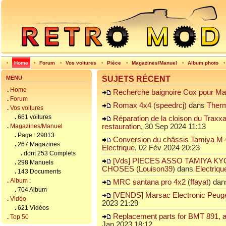
•
Home
•
Forum
•
Vos voitures
•
Pièce
•
Magazines/Manuel
•
Album photo
MENU
SUJETS RÉCENT
.
Home
Recherche baignoire Cox pour Ma
.
Forum
Romax 4x4
(
speedrcj
) dans
Ther
.
Vos voitures
.
661 voitures
Réparation de la cloison du Traxx
.
Magazines/Manuel
restauration
, 30 Sep 2024 11:13
.
Page : 29013
Conversion du châssis Tamiya M-0
.
267 Magazines
Electrique
, 02 Fév 2024 20:23
.
dont 253 Complets
[Vds] PIECES ASSO TAMIYA K
.
298 Manuels
CHOSES
(
Louison39
) dans
Electriqu
.
143 Documents
.
Album :
MRC santana pro 4x2
(
ffayat
) da
.
704 Album
[VENDS] Marsac Electronic Peug
.
Vidéo
2023 21:29
.
621 Vidéos
Replacement parts for BMT 891, ac
.
Top 50
Jan 2023 18:12