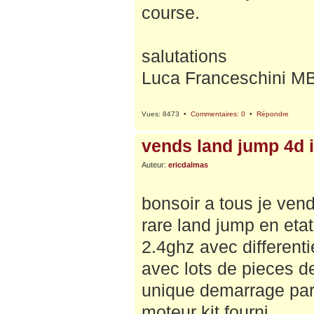
course.
salutations
Luca Franceschini M
Vues: 8473 •
Commentaires: 0
•
Répondre
vends land jump 4d 
Auteur:
ericdalmas
bonsoir a tous je ven
rare land jump en etat
2.4ghz avec differentie
avec lots de pieces d
unique demarrage pa
moteur kit fourni