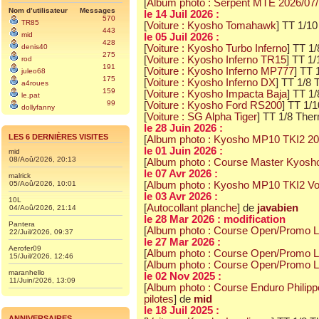
[
Album photo : Serpent MTE 2026/07
Nom d’utilisateur
Messages
le 14 Juil 2026 :
570
TR85
[
Voiture : Kyosho Tomahawk
] TT 1/10
443
mid
le 05 Juil 2026 :
428
denis40
[
Voiture : Kyosho Turbo Inferno
] TT 1
275
[
Voiture : Kyosho Inferno TR15
] TT 1
rod
191
[
Voiture : Kyosho Inferno MP777
] TT
juleo68
175
[
Voiture : Kyosho Inferno DX
] TT 1/8
a4roues
159
[
Voiture : Kyosho Impacta Baja
] TT 1
le.pat
99
[
Voiture : Kyosho Ford RS200
] TT 1/
dollyfanny
[
Voiture : SG Alpha Tiger
] TT 1/8 The
le 28 Juin 2026 :
LES 6 DERNIÈRES VISITES
[
Album photo : Kyosho MP10 TKI2 20
le 01 Juin 2026 :
mid
08/Aoû/2026, 20:13
[
Album photo : Course Master Kyosho
le 07 Avr 2026 :
malrick
05/Aoû/2026, 10:01
[
Album photo : Kyosho MP10 TKI2 Vo
le 03 Avr 2026 :
10L
[
Autocollant planche
] de
javabien
04/Aoû/2026, 21:14
le 28 Mar 2026 : modification
Pantera
[
Album photo : Course Open/Promo Le
22/Juil/2026, 09:37
le 27 Mar 2026 :
Aerofer09
[
Album photo : Course Open/Promo L
15/Juil/2026, 12:46
[
Album photo : Course Open/Promo Le
maranhello
le 02 Nov 2025 :
11/Juin/2026, 13:09
[
Album photo : Course Enduro Philippe
pilotes
] de
mid
le 18 Juil 2025 :
ANNIVERSAIRES