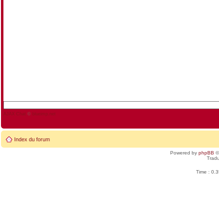
AJAX Chat
©
blueimp.net
Index du forum
Powered by
phpBB
©
Tradu
Time : 0.3