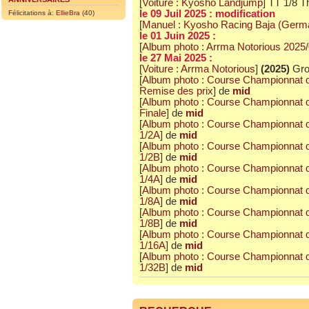
[
Voiture : Kyosho Landjump
] TT 1/8 
le 09 Juil 2025 : modification
Félicitations à:
EllieBra
(40)
[
Manuel : Kyosho Racing Baja (Germ
le 01 Juin 2025 :
[
Album photo : Arrma Notorious 2025
le 27 Mai 2025 :
[
Voiture : Arrma Notorious
]
(2025)
Gros
[
Album photo : Course Championnat d
Remise des prix
] de
mid
[
Album photo : Course Championnat d
Finale
] de
mid
[
Album photo : Course Championnat d
1/2A
] de
mid
[
Album photo : Course Championnat d
1/2B
] de
mid
[
Album photo : Course Championnat d
1/4A
] de
mid
[
Album photo : Course Championnat d
1/8A
] de
mid
[
Album photo : Course Championnat d
1/8B
] de
mid
[
Album photo : Course Championnat d
1/16A
] de
mid
[
Album photo : Course Championnat d
1/32B
] de
mid