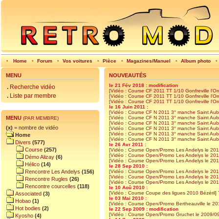
•
Home
•
Forum
•
Vos voitures
•
Pièce
•
Magazines/Manuel
•
Album photo
•
MENU
NOUVEAUTÉS
le 21 Fév 2018 : modification
.
Recherche vidéo
[
Vidéo : Course CF 2011 TT 1/10 Gonfreville l'Or
.
Liste par membre
[
Vidéo : Course CF 2011 TT 1/10 Gonfreville l'Or
[
Vidéo : Course CF 2011 TT 1/10 Gonfreville l'Or
le 16 Juin 2011 :
[
Vidéo : Course CF N 2011 3° manche Saint Aub
[
Vidéo : Course CF N 2011 3° manche Saint Aub
MENU
(PAR MEMBRE)
[
Vidéo : Course CF N 2011 3° manche Saint Aub
(x)
= nombre de vidéo
[
Vidéo : Course CF N 2011 3° manche Saint Aub
[
Vidéo : Course CF N 2011 3° manche Saint Aub
Home
[
Vidéo : Course CF N 2011 3° manche Saint Aub
Divers
(577)
le 26 Avr 2011 :
Course
(257)
[
Vidéo : Course Open/Promo Les Andelys le 201
[
Vidéo : Course Open/Promo Les Andelys le 201
Démo Alizay
(6)
[
Vidéo : Course Open/Promo Les Andelys le 201
Hélico
(14)
le 28 Sep 2010 :
[
Vidéo : Course Open/Promo Les Andelys le 20
Rencontre Les Andelys
(156)
[
Vidéo : Course Open/Promo Les Andelys le 20
Rencontre Rugles
(26)
[
Vidéo : Course Open/Promo Les Andelys le 20
Rencontre courcelles
(118)
le 10 Aoû 2010 :
[
Vidéo : Course Coupe des ligues 2010 Bézéril
]
Associated
(3)
le 03 Mai 2010 :
Hobao
(1)
[
Vidéo : Course Open/Promo Bertheauville le 2
Hot bodies
(2)
le 22 Sep 2009 : modification
[
Vidéo : Course Open/Promo Gruchet le 2009/0
Kyosho
(4)