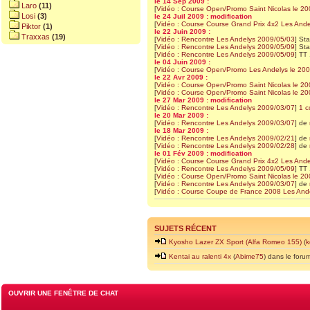
le 14 Sep 2009 :
Laro
(11)
[
Vidéo : Course Open/Promo Saint Nicolas le 2
Losi
(3)
le 24 Juil 2009 : modification
[
Vidéo : Course Course Grand Prix 4x2 Les Andel
Piktor
(1)
le 22 Juin 2009 :
Traxxas
(19)
[
Vidéo : Rencontre Les Andelys 2009/05/03
] St
[
Vidéo : Rencontre Les Andelys 2009/05/09
] St
[
Vidéo : Rencontre Les Andelys 2009/05/09
] TT
le 04 Juin 2009 :
[
Vidéo : Course Open/Promo Les Andelys le 20
le 22 Avr 2009 :
[
Vidéo : Course Open/Promo Saint Nicolas le 2
[
Vidéo : Course Open/Promo Saint Nicolas le 2
le 27 Mar 2009 : modification
[
Vidéo : Rencontre Les Andelys 2009/03/07
]
1 c
le 20 Mar 2009 :
[
Vidéo : Rencontre Les Andelys 2009/03/07
] de
le 18 Mar 2009 :
[
Vidéo : Rencontre Les Andelys 2009/02/21
] de
[
Vidéo : Rencontre Les Andelys 2009/02/28
] de
le 01 Fév 2009 : modification
[
Vidéo : Course Course Grand Prix 4x2 Les Andel
[
Vidéo : Rencontre Les Andelys 2009/05/09
] TT
[
Vidéo : Course Open/Promo Saint Nicolas le 2
[
Vidéo : Rencontre Les Andelys 2009/03/07
] de
[
Vidéo : Course Coupe de France 2008 Les And
SUJETS RÉCENT
Kyosho Lazer ZX Sport (Alfa Romeo 155)
(
k
Kentai au ralenti 4x
(
Abime75
) dans le for
OUVRIR UNE FENÊTRE DE CHAT