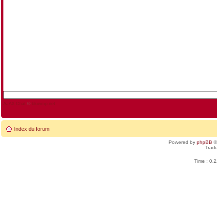
AJAX Chat
©
blueimp.net
Index du forum
Powered by
phpBB
©
Tradu
Time : 0.2