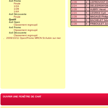
4x4 Promo
1/2B
4
LEPROVOST Oli
Finale
1/2A
3
DELEERSNYDE
1/2A
1/2B
1/2B
1
AUBRY Hervé
1/4A
1/2A
5
LEGRAS Cyril
4x4 Découverte
1/2B
5
MAGAUD Philip
Finale
Qualif
1/2A
6
BACHELET Sév
4x4 Open
1/2B
6
FRIBOULET Jo
Classement regroupé
4x4 Promo
Classement regroupé
4x4 Découverte
Classement regroupé
.
2009/10/11 Open/Promo MRCN St Aubin sur mer
OUVRIR UNE FENÊTRE DE CHAT