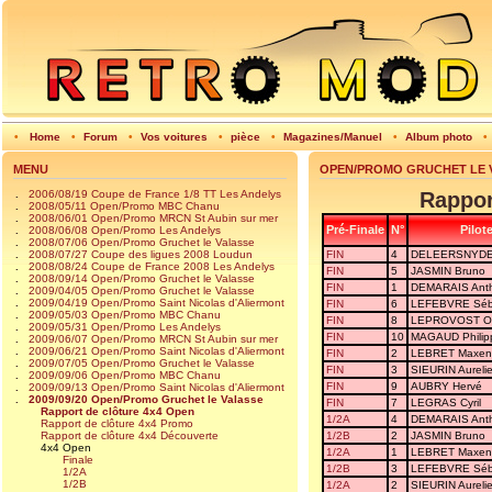
•
Home
•
Forum
•
Vos voitures
•
pièce
•
Magazines/Manuel
•
Album photo
•
MENU
OPEN/PROMO GRUCHET LE 
.
2006/08/19 Coupe de France 1/8 TT Les Andelys
Rappor
.
2008/05/11 Open/Promo MBC Chanu
.
2008/06/01 Open/Promo MRCN St Aubin sur mer
Pré-Finale
N°
Pilot
.
2008/06/08 Open/Promo Les Andelys
.
2008/07/06 Open/Promo Gruchet le Valasse
.
2008/07/27 Coupe des ligues 2008 Loudun
FIN
4
DELEERSNYDE
.
2008/08/24 Coupe de France 2008 Les Andelys
FIN
5
JASMIN Bruno
.
2008/09/14 Open/Promo Gruchet le Valasse
FIN
1
DEMARAIS Ant
.
2009/04/05 Open/Promo Gruchet le Valasse
.
2009/04/19 Open/Promo Saint Nicolas d'Aliermont
FIN
6
LEFEBVRE Séb
.
2009/05/03 Open/Promo MBC Chanu
FIN
8
LEPROVOST Oli
.
2009/05/31 Open/Promo Les Andelys
FIN
10
MAGAUD Philip
.
2009/06/07 Open/Promo MRCN St Aubin sur mer
.
2009/06/21 Open/Promo Saint Nicolas d'Aliermont
FIN
2
LEBRET Maxen
.
2009/07/05 Open/Promo Gruchet le Valasse
FIN
3
SIEURIN Aureli
.
2009/09/06 Open/Promo MBC Chanu
FIN
9
AUBRY Hervé
.
2009/09/13 Open/Promo Saint Nicolas d'Aliermont
.
2009/09/20 Open/Promo Gruchet le Valasse
FIN
7
LEGRAS Cyril
Rapport de clôture 4x4 Open
1/2A
4
DEMARAIS Ant
Rapport de clôture 4x4 Promo
Rapport de clôture 4x4 Découverte
1/2B
2
JASMIN Bruno
4x4 Open
1/2A
1
LEBRET Maxen
Finale
1/2B
3
LEFEBVRE Séb
1/2A
1/2B
1/2A
2
SIEURIN Aureli