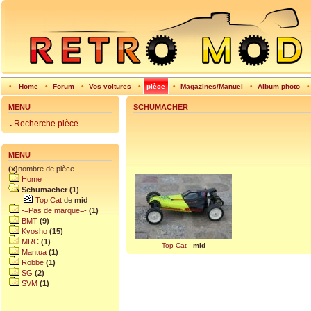
•
Home
•
Forum
•
Vos voitures
•
pièce
•
Magazines/Manuel
•
Album photo
MENU
SCHUMACHER
.
Recherche pièce
MENU
(x)
nombre de pièce
Home
Schumacher (1)
Top Cat
de
mid
-=Pas de marque=-
(1)
BMT
(9)
Kyosho
(15)
MRC
(1)
Top Cat
mid
Mantua
(1)
Robbe
(1)
SG
(2)
SVM
(1)