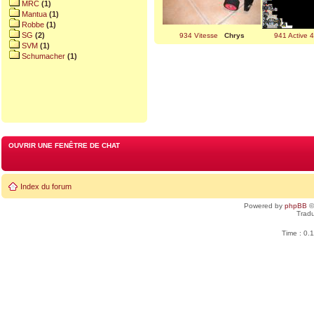
MRC
(1)
Mantua
(1)
Robbe
(1)
SG
(2)
934 Vitesse
Chrys
941 Active 
SVM
(1)
Schumacher
(1)
OUVRIR UNE FENÊTRE DE CHAT
Index du forum
Powered by
phpBB
©
Tradu
Time : 0.1