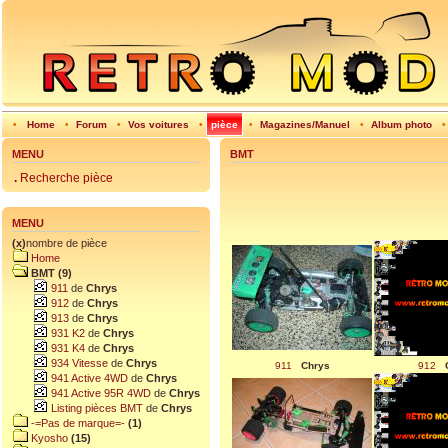
•
Home
•
Forum
•
Vos voitures
•
pièce
•
Magazines/Manuel
•
Album photo
MENU
BMT
.
Recherche pièce
MENU
(x)
nombre de pièce
Home
BMT (9)
911
de
Chrys
912
de
Chrys
913
de
Chrys
931 K2
de
Chrys
931 K4
de
Chrys
934 Vitesse
de
Chrys
911
Chrys
912
941 Active 4WD
de
Chrys
941 Active 95R 4WD
de
Chrys
Listing pièces BMT
de
Chrys
-=Pas de marque=-
(1)
Kyosho
(15)