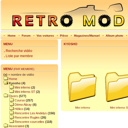
•
Home
•
Forum
•
Vos voitures
•
Pièce
•
Magazines/Manuel
•
Album photo
•
MENU
KYOSHO
.
Recherche vidéo
.
Liste par membre
MENU
(PAR MEMBRE)
(x)
= nombre de vidéo
Home
Kyosho (4)
Mini inferno
(2)
Mini inferno ST
(2)
Divers
(577)
Course
(257)
Démo Alizay
(6)
Mini inferno
Mini inferno 
Hélico
(14)
Rencontre Les Andelys
(156)
Rencontre Rugles
(26)
Rencontre courcelles
(118)
Associated
(3)