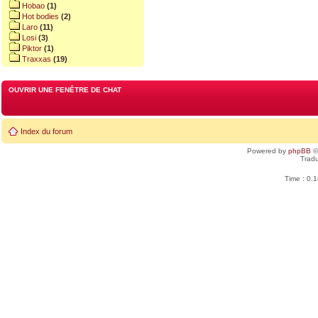
Hobao
(1)
Hot bodies
(2)
Laro
(11)
Losi
(3)
Piktor
(1)
Traxxas
(19)
OUVRIR UNE FENÊTRE DE CHAT
Index du forum
Powered by
phpBB
©
Tradu
Time : 0.1