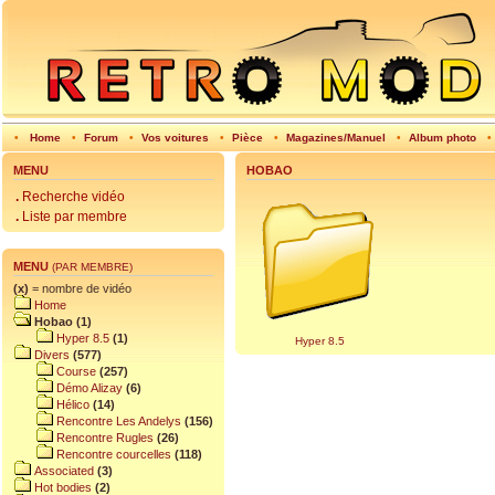
•
Home
•
Forum
•
Vos voitures
•
Pièce
•
Magazines/Manuel
•
Album photo
•
MENU
HOBAO
.
Recherche vidéo
.
Liste par membre
MENU
(PAR MEMBRE)
(x)
= nombre de vidéo
Home
Hobao (1)
Hyper 8.5
(1)
Hyper 8.5
Divers
(577)
Course
(257)
Démo Alizay
(6)
Hélico
(14)
Rencontre Les Andelys
(156)
Rencontre Rugles
(26)
Rencontre courcelles
(118)
Associated
(3)
Hot bodies
(2)