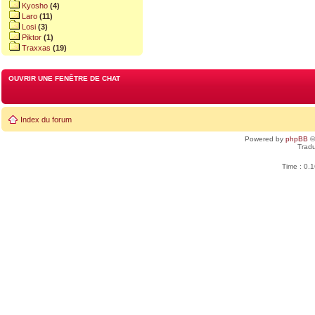
Kyosho
(4)
Laro
(11)
Losi
(3)
Piktor
(1)
Traxxas
(19)
OUVRIR UNE FENÊTRE DE CHAT
Index du forum
Powered by
phpBB
©
Tradu
Time : 0.1