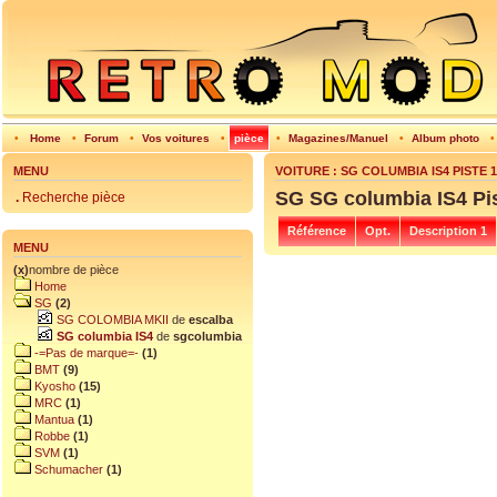
•
Home
•
Forum
•
Vos voitures
•
pièce
•
Magazines/Manuel
•
Album photo
MENU
VOITURE : SG COLUMBIA IS4 PISTE 
SG SG columbia IS4 Pi
.
Recherche pièce
Référence
Opt.
Description 1
MENU
(x)
nombre de pièce
Home
SG
(2)
SG COLOMBIA MKII
de
escalba
SG columbia IS4
de
sgcolumbia
-=Pas de marque=-
(1)
BMT
(9)
Kyosho
(15)
MRC
(1)
Mantua
(1)
Robbe
(1)
SVM
(1)
Schumacher
(1)