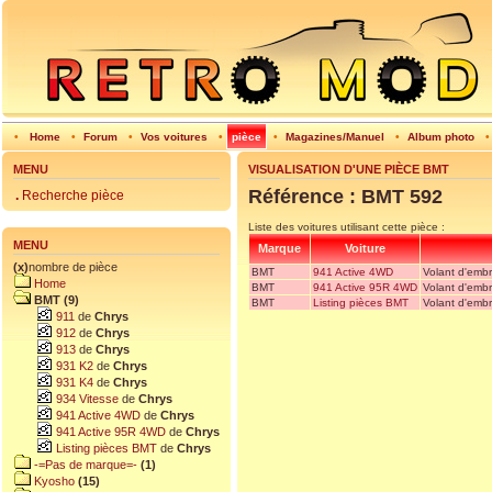
•
Home
•
Forum
•
Vos voitures
•
pièce
•
Magazines/Manuel
•
Album photo
MENU
VISUALISATION D'UNE PIÈCE BMT
Référence : BMT 592
.
Recherche pièce
Liste des voitures utilisant cette pièce :
MENU
Marque
Voiture
(x)
nombre de pièce
BMT
941 Active 4WD
Volant d'em
Home
BMT
941 Active 95R 4WD
Volant d'em
BMT (9)
BMT
Listing pièces BMT
Volant d'em
911
de
Chrys
912
de
Chrys
913
de
Chrys
931 K2
de
Chrys
931 K4
de
Chrys
934 Vitesse
de
Chrys
941 Active 4WD
de
Chrys
941 Active 95R 4WD
de
Chrys
Listing pièces BMT
de
Chrys
-=Pas de marque=-
(1)
Kyosho
(15)