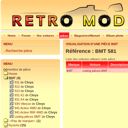
•
Home
•
Forum
•
Vos voitures
•
pièce
•
Magazines/Manuel
•
Album photo
MENU
VISUALISATION D'UNE PIÈCE BMT
Référence : BMT 581
.
Recherche pièce
Liste des voitures utilisant cette pièce :
MENU
Marque
Voiture
Description
(x)
nombre de pièce
BMT
Listing pièces BMT
-
Home
BMT (9)
911
de
Chrys
912
de
Chrys
913
de
Chrys
931 K2
de
Chrys
931 K4
de
Chrys
934 Vitesse
de
Chrys
941 Active 4WD
de
Chrys
941 Active 95R 4WD
de
Chrys
Listing pièces BMT
de
Chrys
-=Pas de marque=-
(1)
Kyosho
(15)