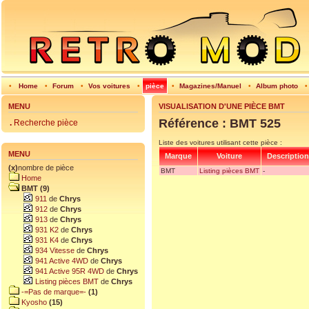
•
Home
•
Forum
•
Vos voitures
•
pièce
•
Magazines/Manuel
•
Album photo
MENU
VISUALISATION D'UNE PIÈCE BMT
Référence : BMT 525
.
Recherche pièce
Liste des voitures utilisant cette pièce :
MENU
Marque
Voiture
Description
(x)
nombre de pièce
BMT
Listing pièces BMT
-
Home
BMT (9)
911
de
Chrys
912
de
Chrys
913
de
Chrys
931 K2
de
Chrys
931 K4
de
Chrys
934 Vitesse
de
Chrys
941 Active 4WD
de
Chrys
941 Active 95R 4WD
de
Chrys
Listing pièces BMT
de
Chrys
-=Pas de marque=-
(1)
Kyosho
(15)