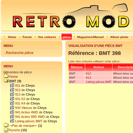
•
Home
•
Forum
•
Vos voitures
•
pièce
•
Magazines/Manuel
•
Album photo
MENU
VISUALISATION D'UNE PIÈCE BMT
Référence : BMT 398
.
Recherche pièce
Liste des voitures utilisant cette pièce :
MENU
Marque
Voiture
Descripti
(x)
nombre de pièce
BMT
912
Wheel drive a
Home
BMT
913
Wheel drive a
BMT (9)
BMT
Listing pièces BMT
Wheel drive a
911
de
Chrys
912
de
Chrys
913
de
Chrys
931 K2
de
Chrys
931 K4
de
Chrys
934 Vitesse
de
Chrys
941 Active 4WD
de
Chrys
941 Active 95R 4WD
de
Chrys
Listing pièces BMT
de
Chrys
-=Pas de marque=-
(1)
Kyosho
(15)