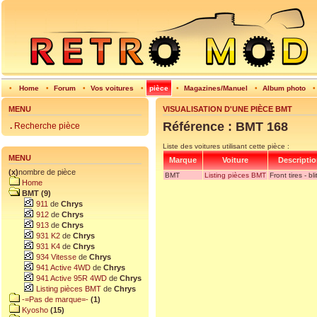
•
Home
•
Forum
•
Vos voitures
•
pièce
•
Magazines/Manuel
•
Album photo
MENU
VISUALISATION D'UNE PIÈCE BMT
Référence : BMT 168
.
Recherche pièce
Liste des voitures utilisant cette pièce :
MENU
Marque
Voiture
Descriptio
(x)
nombre de pièce
BMT
Listing pièces BMT
Front tires - bl
Home
BMT (9)
911
de
Chrys
912
de
Chrys
913
de
Chrys
931 K2
de
Chrys
931 K4
de
Chrys
934 Vitesse
de
Chrys
941 Active 4WD
de
Chrys
941 Active 95R 4WD
de
Chrys
Listing pièces BMT
de
Chrys
-=Pas de marque=-
(1)
Kyosho
(15)