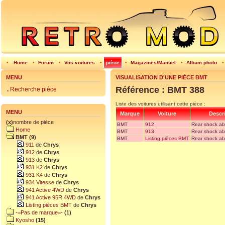
•
Home
•
Forum
•
Vos voitures
•
pièce
•
Magazines/Manuel
•
Album photo
MENU
VISUALISATION D'UNE PIÈCE BMT
Référence : BMT 388
.
Recherche pièce
Liste des voitures utilisant cette pièce :
MENU
Marque
Voiture
Descri
(x)
nombre de pièce
BMT
912
Rear shock ab
Home
BMT
913
Rear shock ab
BMT (9)
BMT
Listing pièces BMT
Rear shock ab
911
de
Chrys
912
de
Chrys
913
de
Chrys
931 K2
de
Chrys
931 K4
de
Chrys
934 Vitesse
de
Chrys
941 Active 4WD
de
Chrys
941 Active 95R 4WD
de
Chrys
Listing pièces BMT
de
Chrys
-=Pas de marque=-
(1)
Kyosho
(15)