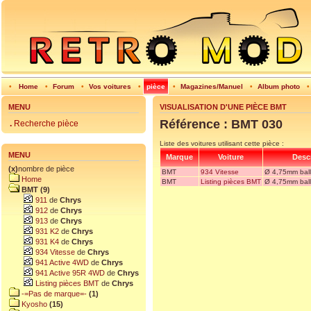
•
Home
•
Forum
•
Vos voitures
•
pièce
•
Magazines/Manuel
•
Album photo
MENU
VISUALISATION D'UNE PIÈCE BMT
Référence : BMT 030
.
Recherche pièce
Liste des voitures utilisant cette pièce :
MENU
Marque
Voiture
Descr
(x)
nombre de pièce
BMT
934 Vitesse
Ø 4,75mm ball 
Home
BMT
Listing pièces BMT
Ø 4,75mm ball 
BMT (9)
911
de
Chrys
912
de
Chrys
913
de
Chrys
931 K2
de
Chrys
931 K4
de
Chrys
934 Vitesse
de
Chrys
941 Active 4WD
de
Chrys
941 Active 95R 4WD
de
Chrys
Listing pièces BMT
de
Chrys
-=Pas de marque=-
(1)
Kyosho
(15)