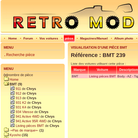
•
Home
•
Forum
•
Vos voitures
•
pièce
•
Magazines/Manuel
•
Album photo
MENU
VISUALISATION D'UNE PIÈCE BMT
Référence : BMT 239
.
Recherche pièce
Liste des voitures utilisant cette pièce :
MENU
Marque
Voiture
Description
(x)
nombre de pièce
BMT
Listing pièces BMT
Body - AZ - Ti
Home
BMT (9)
911
de
Chrys
912
de
Chrys
913
de
Chrys
931 K2
de
Chrys
931 K4
de
Chrys
934 Vitesse
de
Chrys
941 Active 4WD
de
Chrys
941 Active 95R 4WD
de
Chrys
Listing pièces BMT
de
Chrys
-=Pas de marque=-
(1)
Kyosho
(15)