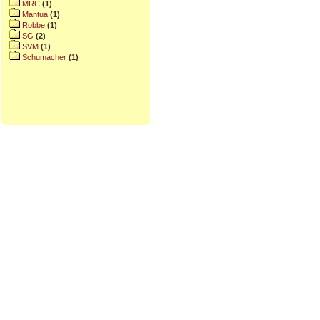
MRC
(1)
Mantua
(1)
Robbe
(1)
SG
(2)
SVM
(1)
Schumacher
(1)