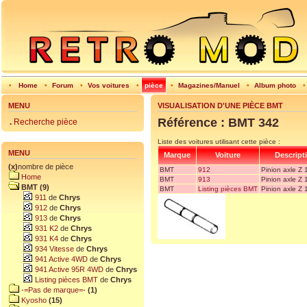
•
Home
•
Forum
•
Vos voitures
•
pièce
•
Magazines/Manuel
•
Album photo
MENU
VISUALISATION D'UNE PIÈCE BMT
Référence : BMT 342
.
Recherche pièce
Liste des voitures utilisant cette pièce :
MENU
Marque
Voiture
Descript
(x)
nombre de pièce
BMT
912
Pinion axle Z 
Home
BMT
913
Pinion axle Z 
BMT (9)
BMT
Listing pièces BMT
Pinion axle Z 
911
de
Chrys
912
de
Chrys
913
de
Chrys
931 K2
de
Chrys
931 K4
de
Chrys
934 Vitesse
de
Chrys
941 Active 4WD
de
Chrys
941 Active 95R 4WD
de
Chrys
Listing pièces BMT
de
Chrys
-=Pas de marque=-
(1)
Kyosho
(15)