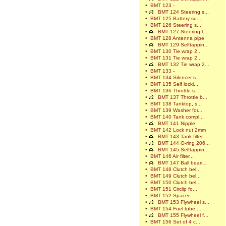
•
BMT 123 -
•
BMT 124 Steering s...
•
BMT 125 Battery su...
•
BMT 126 Steering s...
•
BMT 127 Steering l...
•
BMT 128 Antenna pipe
•
BMT 129 Selftappin...
•
BMT 130 Tie wrap 2...
•
BMT 131 Tie wrap 2...
•
BMT 132 Tie wrap 2...
•
BMT 133 -
•
BMT 134 Silencer s...
•
BMT 135 Self locki...
•
BMT 136 Throttle s...
•
BMT 137 Throttle b...
•
BMT 138 Tanktop, s...
•
BMT 139 Washer for...
•
BMT 140 Tank compl...
•
BMT 141 Nipple
•
BMT 142 Lock nut 2mm
•
BMT 143 Tank filter
•
BMT 144 O-ring 206...
•
BMT 145 Selftappin...
•
BMT 146 Air filter...
•
BMT 147 Ball beari...
•
BMT 148 Clutch bel...
•
BMT 149 Clutch bel...
•
BMT 150 Clutch bel...
•
BMT 151 Circlip fo...
•
BMT 152 Spacer
•
BMT 153 Flywheel s...
•
BMT 154 Fuel tube ...
•
BMT 155 Flywheel f...
•
BMT 156 Set of 4 c...