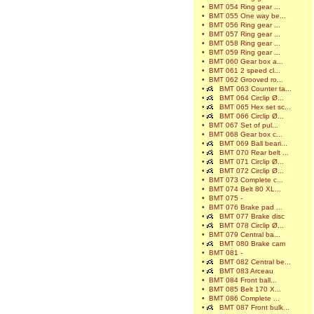
•
BMT 054 Ring gear ...
•
BMT 055 One way be...
•
BMT 056 Ring gear ...
•
BMT 057 Ring gear ...
•
BMT 058 Ring gear ...
•
BMT 059 Ring gear ...
•
BMT 060 Gear box a...
•
BMT 061 2 speed cl...
•
BMT 062 Grooved ro...
•
BMT 063 Counter ta...
•
BMT 064 Circlip Ø...
•
BMT 065 Hex set sc...
•
BMT 066 Circlip Ø...
•
BMT 067 Set of pul...
•
BMT 068 Gear box c...
•
BMT 069 Ball beari...
•
BMT 070 Rear belt ...
•
BMT 071 Circlip Ø...
•
BMT 072 Circlip Ø...
•
BMT 073 Complete c...
•
BMT 074 Belt 80 XL...
•
BMT 075 -
•
BMT 076 Brake pad ...
•
BMT 077 Brake disc
•
BMT 078 Circlip Ø...
•
BMT 079 Central ba...
•
BMT 080 Brake cam
•
BMT 081 -
•
BMT 082 Central be...
•
BMT 083 Arceau
•
BMT 084 Front ball...
•
BMT 085 Belt 170 X...
•
BMT 086 Complete ...
•
BMT 087 Front bulk...