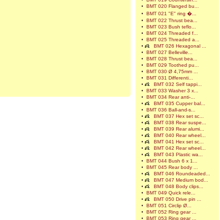
•
BMT 020 Flanged bu...
•
BMT 021 "E" ring �...
•
BMT 022 Thrust bea...
•
BMT 023 Bush teflo...
•
BMT 024 Threaded f...
•
BMT 025 Threaded a...
•
BMT 026 Hexagonal ...
•
BMT 027 Belleville...
•
BMT 028 Thrust bea...
•
BMT 029 Toothed pu...
•
BMT 030 Ø 4,75mm ...
•
BMT 031 Differenti...
•
BMT 032 Self tappi...
•
BMT 033 Washer 3 x...
•
BMT 034 Rear anti-...
•
BMT 035 Cupper bal...
•
BMT 036 Ball-and-s...
•
BMT 037 Hex set sc...
•
BMT 038 Rear suspe...
•
BMT 039 Rear alumi...
•
BMT 040 Rear wheel...
•
BMT 041 Hex set sc...
•
BMT 042 Rear wheel...
•
BMT 043 Plastic wa...
•
BMT 044 Bush 6 x 1...
•
BMT 045 Rear body ...
•
BMT 046 Roundeaded...
•
BMT 047 Medium bod...
•
BMT 048 Body clips...
•
BMT 049 Quick rele...
•
BMT 050 Drive pin ...
•
BMT 051 Circlip Ø...
•
BMT 052 Ring gear ...
•
BMT 053 Ring gear ...