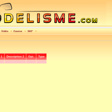
•
Vidéo
•
Course
•
360°
•
 1
Description 2
Opt.
Type