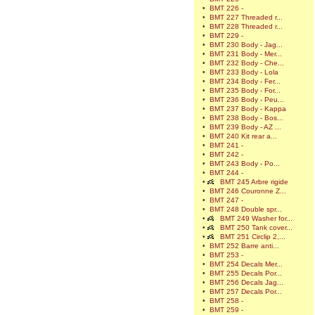
•
BMT 226 -
•
BMT 227 Threaded r...
•
BMT 228 Threaded r...
•
BMT 229 -
•
BMT 230 Body - Jag...
•
BMT 231 Body - Mer...
•
BMT 232 Body - Che...
•
BMT 233 Body - Lola
•
BMT 234 Body - Fer...
•
BMT 235 Body - For...
•
BMT 236 Body - Peu...
•
BMT 237 Body - Kappa
•
BMT 238 Body - Bos...
•
BMT 239 Body - AZ ...
•
BMT 240 Kit rear a...
•
BMT 241 -
•
BMT 242 -
•
BMT 243 Body - Po...
•
BMT 244 -
•
BMT 245 Arbre rigide
•
BMT 246 Couronne Z...
•
BMT 247 -
•
BMT 248 Double spr...
•
BMT 249 Washer for...
•
BMT 250 Tank cover...
•
BMT 251 Circlip 2,...
•
BMT 252 Barre anti...
•
BMT 253 -
•
BMT 254 Decals Mer...
•
BMT 255 Decals Por...
•
BMT 256 Decals Jag...
•
BMT 257 Decals Por...
•
BMT 258 -
•
BMT 259 -