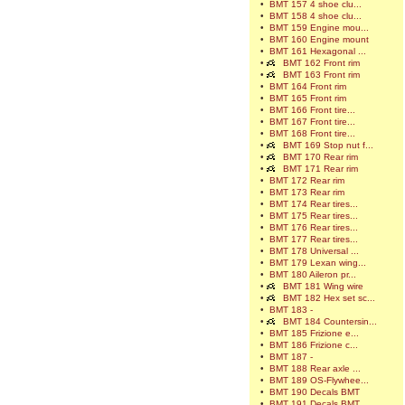
•
BMT 157 4 shoe clu...
•
BMT 158 4 shoe clu...
•
BMT 159 Engine mou...
•
BMT 160 Engine mount
•
BMT 161 Hexagonal ...
•
BMT 162 Front rim
•
BMT 163 Front rim
•
BMT 164 Front rim
•
BMT 165 Front rim
•
BMT 166 Front tire...
•
BMT 167 Front tire...
•
BMT 168 Front tire...
•
BMT 169 Stop nut f...
•
BMT 170 Rear rim
•
BMT 171 Rear rim
•
BMT 172 Rear rim
•
BMT 173 Rear rim
•
BMT 174 Rear tires...
•
BMT 175 Rear tires...
•
BMT 176 Rear tires...
•
BMT 177 Rear tires...
•
BMT 178 Universal ...
•
BMT 179 Lexan wing...
•
BMT 180 Aileron pr...
•
BMT 181 Wing wire
•
BMT 182 Hex set sc...
•
BMT 183 -
•
BMT 184 Countersin...
•
BMT 185 Frizione e...
•
BMT 186 Frizione c...
•
BMT 187 -
•
BMT 188 Rear axle ...
•
BMT 189 OS-Flywhee...
•
BMT 190 Decals BMT
•
BMT 191 Decals BMT...