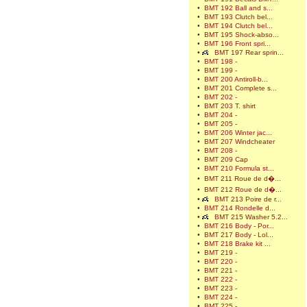
•
BMT 192 Ball and s...
•
BMT 193 Clutch bel...
•
BMT 194 Clutch bel...
•
BMT 195 Shock-abso...
•
BMT 196 Front spri...
•
BMT 197 Rear sprin...
•
BMT 198 -
•
BMT 199 -
•
BMT 200 Antiroll-b...
•
BMT 201 Complete s...
•
BMT 202 -
•
BMT 203 T. shirt
•
BMT 204 -
•
BMT 205 -
•
BMT 206 Winter jac...
•
BMT 207 Windcheater
•
BMT 208 -
•
BMT 209 Cap
•
BMT 210 Formula st...
•
BMT 211 Roue de d�...
•
BMT 212 Roue de d�...
•
BMT 213 Poire de r...
•
BMT 214 Rondelle d...
•
BMT 215 Washer 5.2...
•
BMT 216 Body - Por...
•
BMT 217 Body - Lol...
•
BMT 218 Brake kit ...
•
BMT 219 -
•
BMT 220 -
•
BMT 221 -
•
BMT 222 -
•
BMT 223 -
•
BMT 224 -
•
BMT 225 -