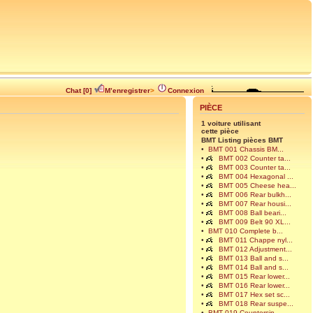
Chat [0]
M’enregistrer
>
Connexion
PIÈCE
1 voiture utilisant
cette pièce
BMT Listing pièces BMT
•
BMT 001 Chassis BM...
•
BMT 002 Counter ta...
•
BMT 003 Counter ta...
•
BMT 004 Hexagonal ...
•
BMT 005 Cheese hea...
•
BMT 006 Rear bulkh...
•
BMT 007 Rear housi...
•
BMT 008 Ball beari...
•
BMT 009 Belt 90 XL...
•
BMT 010 Complete b...
•
BMT 011 Chappe nyl...
•
BMT 012 Adjustment...
•
BMT 013 Ball and s...
•
BMT 014 Ball and s...
•
BMT 015 Rear lower...
•
BMT 016 Rear lower...
•
BMT 017 Hex set sc...
•
BMT 018 Rear suspe...
•
BMT 019 Countersin...