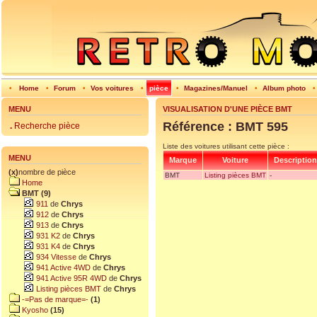
•
Home
•
Forum
•
Vos voitures
•
pièce
•
Magazines/Manuel
•
Album photo
MENU
VISUALISATION D'UNE PIÈCE BMT
Référence : BMT 595
.
Recherche pièce
Liste des voitures utilisant cette pièce :
MENU
Marque
Voiture
Description
(x)
nombre de pièce
BMT
Listing pièces BMT
-
Home
BMT (9)
911
de
Chrys
912
de
Chrys
913
de
Chrys
931 K2
de
Chrys
931 K4
de
Chrys
934 Vitesse
de
Chrys
941 Active 4WD
de
Chrys
941 Active 95R 4WD
de
Chrys
Listing pièces BMT
de
Chrys
-=Pas de marque=-
(1)
Kyosho
(15)