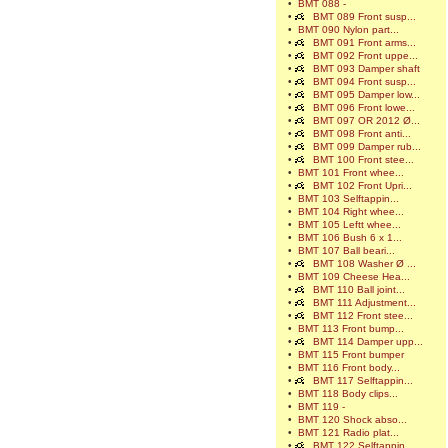
•
BMT 088 -
•
BMT 089 Front susp...
•
BMT 090 Nylon part...
•
BMT 091 Front arms...
•
BMT 092 Front uppe...
•
BMT 093 Damper shaft
•
BMT 094 Front susp...
•
BMT 095 Damper low...
•
BMT 096 Front lowe...
•
BMT 097 OR 2012 Ø...
•
BMT 098 Front anti...
•
BMT 099 Damper rub...
•
BMT 100 Front stee...
•
BMT 101 Front whee...
•
BMT 102 Front Upri...
•
BMT 103 Selftappin...
•
BMT 104 Right whee...
•
BMT 105 Leftt whee...
•
BMT 106 Bush 6 x 1...
•
BMT 107 Ball beari...
•
BMT 108 Washer Ø ...
•
BMT 109 Cheese Hea...
•
BMT 110 Ball joint...
•
BMT 111 Adjustment...
•
BMT 112 Front stee...
•
BMT 113 Front bump...
•
BMT 114 Damper upp...
•
BMT 115 Front bumper
•
BMT 116 Front body...
•
BMT 117 Selftappin...
•
BMT 118 Body clips...
•
BMT 119 -
•
BMT 120 Shock abso...
•
BMT 121 Radio plat...
•
BMT 122 Selftappin...