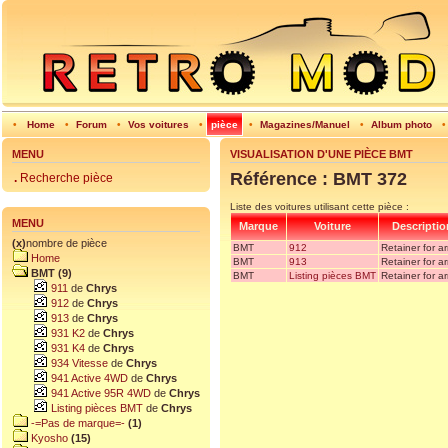
•
Home
•
Forum
•
Vos voitures
•
pièce
•
Magazines/Manuel
•
Album photo
MENU
VISUALISATION D'UNE PIÈCE BMT
Référence : BMT 372
.
Recherche pièce
Liste des voitures utilisant cette pièce :
MENU
Marque
Voiture
Descriptio
(x)
nombre de pièce
BMT
912
Retainer for a
Home
BMT
913
Retainer for a
BMT (9)
BMT
Listing pièces BMT
Retainer for a
911
de
Chrys
912
de
Chrys
913
de
Chrys
931 K2
de
Chrys
931 K4
de
Chrys
934 Vitesse
de
Chrys
941 Active 4WD
de
Chrys
941 Active 95R 4WD
de
Chrys
Listing pièces BMT
de
Chrys
-=Pas de marque=-
(1)
Kyosho
(15)