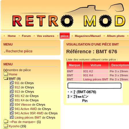
•
Home
•
Forum
•
Vos voitures
•
pièce
•
Magazines/Manuel
•
Album photo
MENU
VISUALISATION D'UNE PIÈCE BMT
Référence : BMT 676
.
Recherche pièce
Liste des voitures utilisant cette pièce :
MENU
Marque
Voiture
Description
(x)
nombre de pièce
BMT
931 K2
Pin 3 x 29mm
Home
BMT
931 K4
Pin 3 x 29mm
BMT (9)
BMT
Listing pièces BMT
Pin 3 x 29mm
911
de
Chrys
912
de
Chrys
913
de
Chrys
931 K2
de
Chrys
931 K4
de
Chrys
934 Vitesse
de
Chrys
941 Active 4WD
de
Chrys
941 Active 95R 4WD
de
Chrys
Listing pièces BMT
de
Chrys
-=Pas de marque=-
(1)
Kyosho
(15)