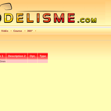
•
Vidéo
•
Course
•
360°
•
n 1
Description 2
Opt.
Type
x 3mm