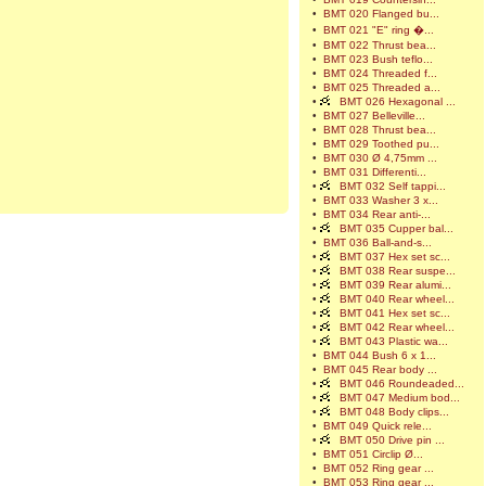
•
BMT 020 Flanged bu...
•
BMT 021 "E" ring �...
•
BMT 022 Thrust bea...
•
BMT 023 Bush teflo...
•
BMT 024 Threaded f...
•
BMT 025 Threaded a...
•
BMT 026 Hexagonal ...
•
BMT 027 Belleville...
•
BMT 028 Thrust bea...
•
BMT 029 Toothed pu...
•
BMT 030 Ø 4,75mm ...
•
BMT 031 Differenti...
•
BMT 032 Self tappi...
•
BMT 033 Washer 3 x...
•
BMT 034 Rear anti-...
•
BMT 035 Cupper bal...
•
BMT 036 Ball-and-s...
•
BMT 037 Hex set sc...
•
BMT 038 Rear suspe...
•
BMT 039 Rear alumi...
•
BMT 040 Rear wheel...
•
BMT 041 Hex set sc...
•
BMT 042 Rear wheel...
•
BMT 043 Plastic wa...
•
BMT 044 Bush 6 x 1...
•
BMT 045 Rear body ...
•
BMT 046 Roundeaded...
•
BMT 047 Medium bod...
•
BMT 048 Body clips...
•
BMT 049 Quick rele...
•
BMT 050 Drive pin ...
•
BMT 051 Circlip Ø...
•
BMT 052 Ring gear ...
•
BMT 053 Ring gear ...