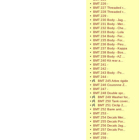
•
BMT 226 -
•
BMT 227 Threaded r...
•
BMT 228 Threaded r...
•
BMT 229 -
•
BMT 230 Body - Jag...
•
BMT 231 Body - Mer...
•
BMT 232 Body - Che...
•
BMT 233 Body - Lola
•
BMT 234 Body - Fer...
•
BMT 235 Body - For...
•
BMT 236 Body - Peu...
•
BMT 237 Body - Kappa
•
BMT 238 Body - Bos...
•
BMT 239 Body - AZ ...
•
BMT 240 Kit rear a...
•
BMT 241 -
•
BMT 242 -
•
BMT 243 Body - Po...
•
BMT 244 -
•
BMT 245 Arbre rigide
•
BMT 246 Couronne Z...
•
BMT 247 -
•
BMT 248 Double spr...
•
BMT 249 Washer for...
•
BMT 250 Tank cover...
•
BMT 251 Circlip 2,...
•
BMT 252 Barre anti...
•
BMT 253 -
•
BMT 254 Decals Mer...
•
BMT 255 Decals Por...
•
BMT 256 Decals Jag...
•
BMT 257 Decals Por...
•
BMT 258 -
•
BMT 259 -