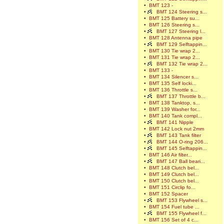
•
BMT 123 -
•
BMT 124 Steering s...
•
BMT 125 Battery su...
•
BMT 126 Steering s...
•
BMT 127 Steering l...
•
BMT 128 Antenna pipe
•
BMT 129 Selftappin...
•
BMT 130 Tie wrap 2...
•
BMT 131 Tie wrap 2...
•
BMT 132 Tie wrap 2...
•
BMT 133 -
•
BMT 134 Silencer s...
•
BMT 135 Self locki...
•
BMT 136 Throttle s...
•
BMT 137 Throttle b...
•
BMT 138 Tanktop, s...
•
BMT 139 Washer for...
•
BMT 140 Tank compl...
•
BMT 141 Nipple
•
BMT 142 Lock nut 2mm
•
BMT 143 Tank filter
•
BMT 144 O-ring 206...
•
BMT 145 Selftappin...
•
BMT 146 Air filter...
•
BMT 147 Ball beari...
•
BMT 148 Clutch bel...
•
BMT 149 Clutch bel...
•
BMT 150 Clutch bel...
•
BMT 151 Circlip fo...
•
BMT 152 Spacer
•
BMT 153 Flywheel s...
•
BMT 154 Fuel tube ...
•
BMT 155 Flywheel f...
•
BMT 156 Set of 4 c...