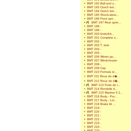
•
BMT 192 Ball and s...
•
BMT 193 Clutch bel...
•
BMT 194 Clutch bel...
•
BMT 195 Shock-abso...
•
BMT 196 Front spri...
•
BMT 197 Rear sprin...
•
BMT 198 -
•
BMT 199 -
•
BMT 200 Antiroll-b...
•
BMT 201 Complete s...
•
BMT 202 -
•
BMT 203 T. shirt
•
BMT 204 -
•
BMT 205 -
•
BMT 206 Winter jac...
•
BMT 207 Windcheater
•
BMT 208 -
•
BMT 209 Cap
•
BMT 210 Formula st...
•
BMT 211 Roue de d�...
•
BMT 212 Roue de d�...
•
BMT 213 Poire de r...
•
BMT 214 Rondelle d...
•
BMT 215 Washer 5.2...
•
BMT 216 Body - Por...
•
BMT 217 Body - Lol...
•
BMT 218 Brake kit ...
•
BMT 219 -
•
BMT 220 -
•
BMT 221 -
•
BMT 222 -
•
BMT 223 -
•
BMT 224 -
•
BMT 225 -