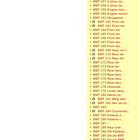
•
BMT 157 4 shoe clu...
•
BMT 158 4 shoe clu...
•
BMT 159 Engine mou...
•
BMT 160 Engine mount
•
BMT 161 Hexagonal ...
•
BMT 162 Front rim
•
BMT 163 Front rim
•
BMT 164 Front rim
•
BMT 165 Front rim
•
BMT 166 Front tire...
•
BMT 167 Front tire...
•
BMT 168 Front tire...
•
BMT 169 Stop nut f...
•
BMT 170 Rear rim
•
BMT 171 Rear rim
•
BMT 172 Rear rim
•
BMT 173 Rear rim
•
BMT 174 Rear tires...
•
BMT 175 Rear tires...
•
BMT 176 Rear tires...
•
BMT 177 Rear tires...
•
BMT 178 Universal ...
•
BMT 179 Lexan wing...
•
BMT 180 Aileron pr...
•
BMT 181 Wing wire
•
BMT 182 Hex set sc...
•
BMT 183 -
•
BMT 184 Countersin...
•
BMT 185 Frizione e...
•
BMT 186 Frizione c...
•
BMT 187 -
•
BMT 188 Rear axle ...
•
BMT 189 OS-Flywhee...
•
BMT 190 Decals BMT
•
BMT 191 Decals BMT...