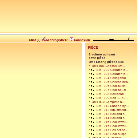
Chat [0]
M’enregistrer
>
Connexion
PIÈCE
1 voiture utilisant
cette pièce
BMT Listing pièces BMT
•
BMT 001 Chassis BM...
•
BMT 002 Counter ta...
•
BMT 003 Counter ta...
•
BMT 004 Hexagonal ...
•
BMT 005 Cheese hea...
•
BMT 006 Rear bulkh...
•
BMT 007 Rear housi...
•
BMT 008 Ball beari...
•
BMT 009 Belt 90 XL...
•
BMT 010 Complete b...
•
BMT 011 Chappe nyl...
•
BMT 012 Adjustment...
•
BMT 013 Ball and s...
•
BMT 014 Ball and s...
•
BMT 015 Rear lower...
•
BMT 016 Rear lower...
•
BMT 017 Hex set sc...
•
BMT 018 Rear suspe...
•
BMT 019 Countersin...