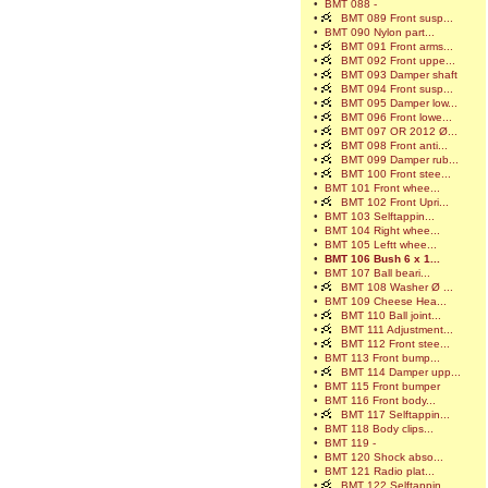
•
BMT 088 -
•
BMT 089 Front susp...
•
BMT 090 Nylon part...
•
BMT 091 Front arms...
•
BMT 092 Front uppe...
•
BMT 093 Damper shaft
•
BMT 094 Front susp...
•
BMT 095 Damper low...
•
BMT 096 Front lowe...
•
BMT 097 OR 2012 Ø...
•
BMT 098 Front anti...
•
BMT 099 Damper rub...
•
BMT 100 Front stee...
•
BMT 101 Front whee...
•
BMT 102 Front Upri...
•
BMT 103 Selftappin...
•
BMT 104 Right whee...
•
BMT 105 Leftt whee...
•
BMT 106 Bush 6 x 1...
•
BMT 107 Ball beari...
•
BMT 108 Washer Ø ...
•
BMT 109 Cheese Hea...
•
BMT 110 Ball joint...
•
BMT 111 Adjustment...
•
BMT 112 Front stee...
•
BMT 113 Front bump...
•
BMT 114 Damper upp...
•
BMT 115 Front bumper
•
BMT 116 Front body...
•
BMT 117 Selftappin...
•
BMT 118 Body clips...
•
BMT 119 -
•
BMT 120 Shock abso...
•
BMT 121 Radio plat...
•
BMT 122 Selftappin...