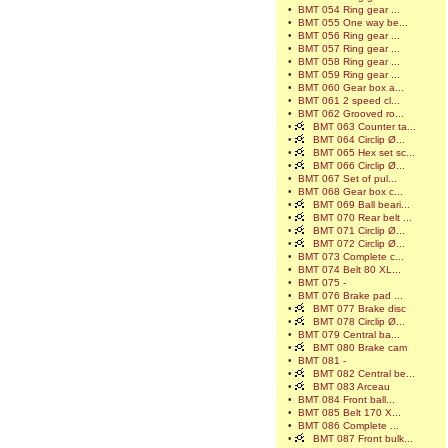
•
BMT 054 Ring gear ...
•
BMT 055 One way be...
•
BMT 056 Ring gear ...
•
BMT 057 Ring gear ...
•
BMT 058 Ring gear ...
•
BMT 059 Ring gear ...
•
BMT 060 Gear box a...
•
BMT 061 2 speed cl...
•
BMT 062 Grooved ro...
•
BMT 063 Counter ta...
•
BMT 064 Circlip Ø...
•
BMT 065 Hex set sc...
•
BMT 066 Circlip Ø...
•
BMT 067 Set of pul...
•
BMT 068 Gear box c...
•
BMT 069 Ball beari...
•
BMT 070 Rear belt ...
•
BMT 071 Circlip Ø...
•
BMT 072 Circlip Ø...
•
BMT 073 Complete c...
•
BMT 074 Belt 80 XL...
•
BMT 075 -
•
BMT 076 Brake pad ...
•
BMT 077 Brake disc
•
BMT 078 Circlip Ø...
•
BMT 079 Central ba...
•
BMT 080 Brake cam
•
BMT 081 -
•
BMT 082 Central be...
•
BMT 083 Arceau
•
BMT 084 Front ball...
•
BMT 085 Belt 170 X...
•
BMT 086 Complete ...
•
BMT 087 Front bulk...