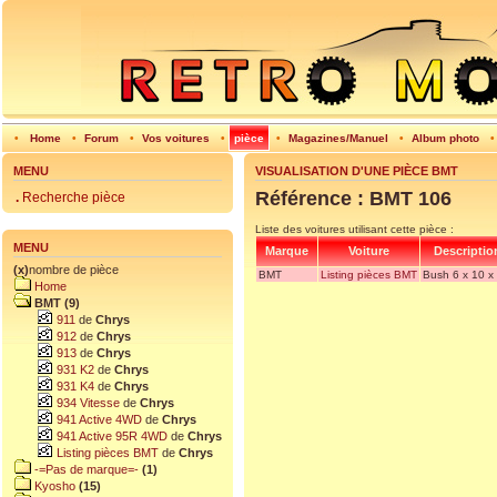
•
Home
•
Forum
•
Vos voitures
•
pièce
•
Magazines/Manuel
•
Album photo
MENU
VISUALISATION D'UNE PIÈCE BMT
Référence : BMT 106
.
Recherche pièce
Liste des voitures utilisant cette pièce :
MENU
Marque
Voiture
Descriptio
(x)
nombre de pièce
BMT
Listing pièces BMT
Bush 6 x 10 
Home
BMT (9)
911
de
Chrys
912
de
Chrys
913
de
Chrys
931 K2
de
Chrys
931 K4
de
Chrys
934 Vitesse
de
Chrys
941 Active 4WD
de
Chrys
941 Active 95R 4WD
de
Chrys
Listing pièces BMT
de
Chrys
-=Pas de marque=-
(1)
Kyosho
(15)