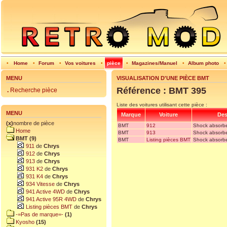
•
Home
•
Forum
•
Vos voitures
•
pièce
•
Magazines/Manuel
•
Album photo
MENU
VISUALISATION D'UNE PIÈCE BMT
Référence : BMT 395
.
Recherche pièce
Liste des voitures utilisant cette pièce :
MENU
Marque
Voiture
Des
(x)
nombre de pièce
BMT
912
Shock absorber
Home
BMT
913
Shock absorber
BMT (9)
BMT
Listing pièces BMT
Shock absorber
911
de
Chrys
912
de
Chrys
913
de
Chrys
931 K2
de
Chrys
931 K4
de
Chrys
934 Vitesse
de
Chrys
941 Active 4WD
de
Chrys
941 Active 95R 4WD
de
Chrys
Listing pièces BMT
de
Chrys
-=Pas de marque=-
(1)
Kyosho
(15)