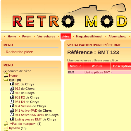
•
Home
•
Forum
•
Vos voitures
•
pièce
•
Magazines/Manuel
•
Album photo
MENU
VISUALISATION D'UNE PIÈCE BMT
Référence : BMT 123
.
Recherche pièce
Liste des voitures utilisant cette pièce :
MENU
Marque
Voiture
Description
(x)
nombre de pièce
BMT
Listing pièces BMT
-
Home
BMT (9)
911
de
Chrys
912
de
Chrys
913
de
Chrys
931 K2
de
Chrys
931 K4
de
Chrys
934 Vitesse
de
Chrys
941 Active 4WD
de
Chrys
941 Active 95R 4WD
de
Chrys
Listing pièces BMT
de
Chrys
-=Pas de marque=-
(1)
Kyosho
(15)