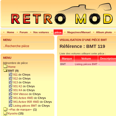
•
Home
•
Forum
•
Vos voitures
•
pièce
•
Magazines/Manuel
•
Album photo
MENU
VISUALISATION D'UNE PIÈCE BMT
Référence : BMT 119
.
Recherche pièce
Liste des voitures utilisant cette pièce :
MENU
Marque
Voiture
Description
(x)
nombre de pièce
BMT
Listing pièces BMT
-
Home
BMT (9)
911
de
Chrys
912
de
Chrys
913
de
Chrys
931 K2
de
Chrys
931 K4
de
Chrys
934 Vitesse
de
Chrys
941 Active 4WD
de
Chrys
941 Active 95R 4WD
de
Chrys
Listing pièces BMT
de
Chrys
-=Pas de marque=-
(1)
Kyosho
(15)