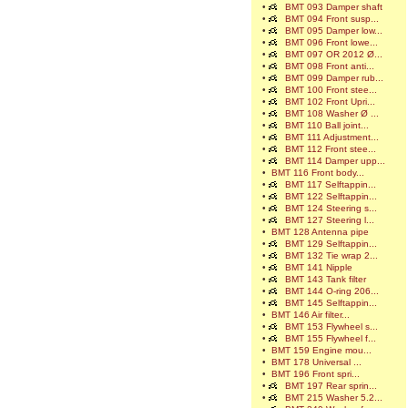
•
BMT 093 Damper shaft
•
BMT 094 Front susp...
•
BMT 095 Damper low...
•
BMT 096 Front lowe...
•
BMT 097 OR 2012 Ø...
•
BMT 098 Front anti...
•
BMT 099 Damper rub...
•
BMT 100 Front stee...
•
BMT 102 Front Upri...
•
BMT 108 Washer Ø ...
•
BMT 110 Ball joint...
•
BMT 111 Adjustment...
•
BMT 112 Front stee...
•
BMT 114 Damper upp...
•
BMT 116 Front body...
•
BMT 117 Selftappin...
•
BMT 122 Selftappin...
•
BMT 124 Steering s...
•
BMT 127 Steering l...
•
BMT 128 Antenna pipe
•
BMT 129 Selftappin...
•
BMT 132 Tie wrap 2...
•
BMT 141 Nipple
•
BMT 143 Tank filter
•
BMT 144 O-ring 206...
•
BMT 145 Selftappin...
•
BMT 146 Air filter...
•
BMT 153 Flywheel s...
•
BMT 155 Flywheel f...
•
BMT 159 Engine mou...
•
BMT 178 Universal ...
•
BMT 196 Front spri...
•
BMT 197 Rear sprin...
•
BMT 215 Washer 5.2...