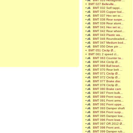
•
BMT 026 Hexagonal ...
•
BMT 027 Belleville...
•
BMT 032 Self tappi...
•
BMT 035 Cupper bal...
•
BMT 037 Hex set sc...
•
BMT 038 Rear suspe...
•
BMT 039 Rear alumi...
•
BMT 041 Hex set sc...
•
BMT 042 Rear wheel...
•
BMT 043 Plastic wa...
•
BMT 046 Roundeaded...
•
BMT 047 Medium bod...
•
BMT 050 Drive pin ...
•
BMT 051 Circlip Ø...
•
BMT 061 2 speed cl...
•
BMT 063 Counter ta...
•
BMT 064 Circlip Ø...
•
BMT 069 Ball beari...
•
BMT 070 Rear belt ...
•
BMT 071 Circlip Ø...
•
BMT 072 Circlip Ø...
•
BMT 077 Brake disc
•
BMT 078 Circlip Ø...
•
BMT 080 Brake cam
•
BMT 087 Front bulk...
•
BMT 089 Front susp...
•
BMT 091 Front arms...
•
BMT 092 Front uppe...
•
BMT 093 Damper shaft
•
BMT 094 Front susp...
•
BMT 095 Damper low...
•
BMT 096 Front lowe...
•
BMT 097 OR 2012 Ø...
•
BMT 098 Front anti...
•
BMT 099 Damper rub...