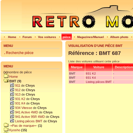
•
Home
•
Forum
•
Vos voitures
•
pièce
•
Magazines/Manuel
•
Album photo
MENU
VISUALISATION D'UNE PIÈCE BMT
Référence : BMT 687
.
Recherche pièce
Liste des voitures utilisant cette pièce :
MENU
Marque
Voiture
Description
(x)
nombre de pièce
BMT
931 K2
-
Home
BMT
931 K4
-
BMT (9)
BMT
Listing pièces BMT
-
911
de
Chrys
912
de
Chrys
913
de
Chrys
931 K2
de
Chrys
931 K4
de
Chrys
934 Vitesse
de
Chrys
941 Active 4WD
de
Chrys
941 Active 95R 4WD
de
Chrys
Listing pièces BMT
de
Chrys
-=Pas de marque=-
(1)
Kyosho
(15)