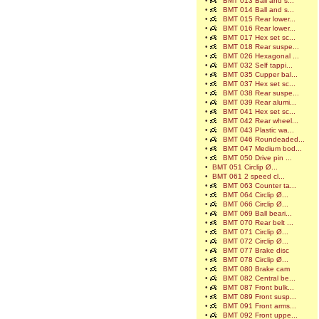
•
BMT 013 Ball and s...
•
BMT 014 Ball and s...
•
BMT 015 Rear lower...
•
BMT 016 Rear lower...
•
BMT 017 Hex set sc...
•
BMT 018 Rear suspe...
•
BMT 026 Hexagonal ...
•
BMT 032 Self tappi...
•
BMT 035 Cupper bal...
•
BMT 037 Hex set sc...
•
BMT 038 Rear suspe...
•
BMT 039 Rear alumi...
•
BMT 041 Hex set sc...
•
BMT 042 Rear wheel...
•
BMT 043 Plastic wa...
•
BMT 046 Roundeaded...
•
BMT 047 Medium bod...
•
BMT 050 Drive pin ...
•
BMT 051 Circlip Ø...
•
BMT 061 2 speed cl...
•
BMT 063 Counter ta...
•
BMT 064 Circlip Ø...
•
BMT 066 Circlip Ø...
•
BMT 069 Ball beari...
•
BMT 070 Rear belt ...
•
BMT 071 Circlip Ø...
•
BMT 072 Circlip Ø...
•
BMT 077 Brake disc
•
BMT 078 Circlip Ø...
•
BMT 080 Brake cam
•
BMT 082 Central be...
•
BMT 087 Front bulk...
•
BMT 089 Front susp...
•
BMT 091 Front arms...
•
BMT 092 Front uppe...