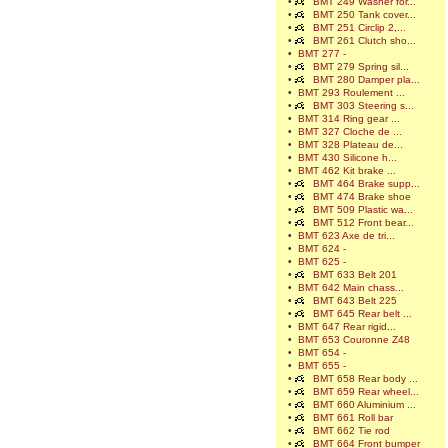
•
BMT 249 Washer for...
•
BMT 250 Tank cover...
•
BMT 251 Circlip 2,...
•
BMT 261 Clutch sho...
•
BMT 277 -
•
BMT 279 Spring sil...
•
BMT 280 Damper pla...
•
BMT 293 Roulement ...
•
BMT 303 Steering s...
•
BMT 314 Ring gear ...
•
BMT 327 Cloche de ...
•
BMT 328 Plateau de...
•
BMT 430 Silicone h...
•
BMT 462 Kit brake ...
•
BMT 464 Brake supp...
•
BMT 474 Brake shoe
•
BMT 509 Plastic wa...
•
BMT 512 Front bear...
•
BMT 623 Axe de tri...
•
BMT 624 -
•
BMT 625 -
•
BMT 633 Belt 201
•
BMT 642 Main chass...
•
BMT 643 Belt 225
•
BMT 645 Rear belt ...
•
BMT 647 Rear rigid...
•
BMT 653 Couronne Z48
•
BMT 654 -
•
BMT 655 -
•
BMT 658 Rear body ...
•
BMT 659 Rear wheel...
•
BMT 660 Aluminium ...
•
BMT 661 Roll bar
•
BMT 662 Tie rod
•
BMT 664 Front bumper