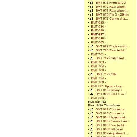
•
BMT 671 Front wheel
•
BMT 672 Rear wheel
•
BMT 673 Rear wheel...
•
BMT 676 Pin 3 x 29mm
•
BMT 677 Center sha...
•
BMT 683 -
•
BMT 684 -
•
BMT 686 -
•
BMT 687 -
•
BMT 688 -
•
BMT 695 -
•
BMT 697 Engine mou...
•
BMT 700 Rear bulkh...
•
BMT 701 -
•
BMT 702 Clutch bel...
•
BMT 703 -
•
BMT 704 -
•
BMT 708 -
•
BMT 712 Collet
•
BMT 724 -
•
BMT 760 -
•
BMT 801 Upper chas...
•
BMT 825 Battery + ...
•
BMT 830 Ball 4,5 m...
•
BMT 833 -
BMT 931 K4
Piste 1/10 Thermique
•
BMT 002 Counter ta...
•
BMT 003 Counter ta...
•
BMT 004 Hexagonal ...
•
BMT 005 Cheese hea...
•
BMT 006 Rear bulkh...
•
BMT 008 Ball beari...
•
BMT 012 Adjustment...