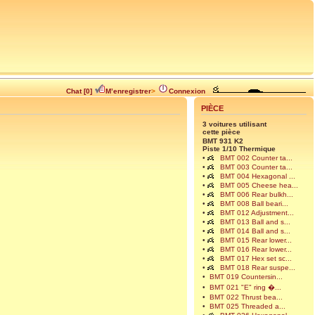
Chat [0]
M’enregistrer
>
Connexion
PIÈCE
3 voitures utilisant
cette pièce
BMT 931 K2
Piste 1/10 Thermique
•
BMT 002 Counter ta...
•
BMT 003 Counter ta...
•
BMT 004 Hexagonal ...
•
BMT 005 Cheese hea...
•
BMT 006 Rear bulkh...
•
BMT 008 Ball beari...
•
BMT 012 Adjustment...
•
BMT 013 Ball and s...
•
BMT 014 Ball and s...
•
BMT 015 Rear lower...
•
BMT 016 Rear lower...
•
BMT 017 Hex set sc...
•
BMT 018 Rear suspe...
•
BMT 019 Countersin...
•
BMT 021 "E" ring �...
•
BMT 022 Thrust bea...
•
BMT 025 Threaded a...