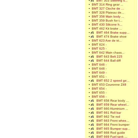
•
BMT 303 Steering s...
•
BMT 314 Ring gear ...
•
BMT 327 Cloche de ...
•
BMT 328 Plateau de...
•
BMT 358 Main body ...
•
BMT 359 Bush for t...
•
BMT 430 Silicone h...
•
BMT 462 Kit brake ...
•
BMT 464 Brake supp...
•
BMT 474 Brake shoe
•
BMT 623 Axe de tri...
•
BMT 624 -
•
BMT 625 -
•
BMT 642 Main chass...
•
BMT 643 Belt 225
•
BMT 644 Ball diff
•
BMT 646 -
•
BMT 648 -
•
BMT 649 -
•
BMT 651 -
•
BMT 652 2 speed ge...
•
BMT 653 Couronne Z48
•
BMT 654 -
•
BMT 655 -
•
BMT 656 -
•
BMT 658 Rear body ...
•
BMT 659 Rear wheel...
•
BMT 660 Aluminium ...
•
BMT 661 Roll bar
•
BMT 662 Tie rod
•
BMT 663 Front whee...
•
BMT 664 Front bumper
•
BMT 665 Bumper sup...
•
BMT 668 Rod guide
•
BMT 669 Fuel tank ...