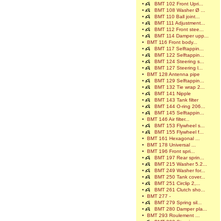
•
BMT 102 Front Upri...
•
BMT 108 Washer Ø ...
•
BMT 110 Ball joint...
•
BMT 111 Adjustment...
•
BMT 112 Front stee...
•
BMT 114 Damper upp...
•
BMT 116 Front body...
•
BMT 117 Selftappin...
•
BMT 122 Selftappin...
•
BMT 124 Steering s...
•
BMT 127 Steering l...
•
BMT 128 Antenna pipe
•
BMT 129 Selftappin...
•
BMT 132 Tie wrap 2...
•
BMT 141 Nipple
•
BMT 143 Tank filter
•
BMT 144 O-ring 206...
•
BMT 145 Selftappin...
•
BMT 146 Air filter...
•
BMT 153 Flywheel s...
•
BMT 155 Flywheel f...
•
BMT 161 Hexagonal ...
•
BMT 178 Universal ...
•
BMT 196 Front spri...
•
BMT 197 Rear sprin...
•
BMT 215 Washer 5.2...
•
BMT 249 Washer for...
•
BMT 250 Tank cover...
•
BMT 251 Circlip 2,...
•
BMT 261 Clutch sho...
•
BMT 277 -
•
BMT 279 Spring sil...
•
BMT 280 Damper pla...
•
BMT 293 Roulement ...