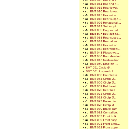
•
BMT 013 Ball and s...
•
BMT 014 Ball and s...
•
BMT 015 Rear lower...
•
BMT 016 Rear lower...
•
BMT 017 Hex set sc...
•
BMT 018 Rear suspe...
•
BMT 026 Hexagonal ...
•
BMT 032 Self tappi...
•
BMT 035 Cupper bal...
•
BMT 037 Hex set sc...
•
BMT 038 Rear suspe...
•
BMT 039 Rear alumi...
•
BMT 041 Hex set sc...
•
BMT 042 Rear wheel...
•
BMT 043 Plastic wa...
•
BMT 046 Roundeaded...
•
BMT 047 Medium bod...
•
BMT 050 Drive pin ...
•
BMT 051 Circlip Ø...
•
BMT 061 2 speed cl...
•
BMT 063 Counter ta...
•
BMT 064 Circlip Ø...
•
BMT 066 Circlip Ø...
•
BMT 069 Ball beari...
•
BMT 070 Rear belt ...
•
BMT 071 Circlip Ø...
•
BMT 072 Circlip Ø...
•
BMT 077 Brake disc
•
BMT 078 Circlip Ø...
•
BMT 080 Brake cam
•
BMT 082 Central be...
•
BMT 087 Front bulk...
•
BMT 089 Front susp...
•
BMT 091 Front arms...
•
BMT 092 Front uppe...