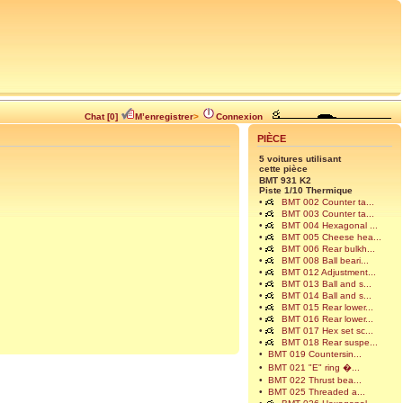
Chat [0]
M’enregistrer
>
Connexion
PIÈCE
5 voitures utilisant
cette pièce
BMT 931 K2
Piste 1/10 Thermique
•
BMT 002 Counter ta...
•
BMT 003 Counter ta...
•
BMT 004 Hexagonal ...
•
BMT 005 Cheese hea...
•
BMT 006 Rear bulkh...
•
BMT 008 Ball beari...
•
BMT 012 Adjustment...
•
BMT 013 Ball and s...
•
BMT 014 Ball and s...
•
BMT 015 Rear lower...
•
BMT 016 Rear lower...
•
BMT 017 Hex set sc...
•
BMT 018 Rear suspe...
•
BMT 019 Countersin...
•
BMT 021 "E" ring �...
•
BMT 022 Thrust bea...
•
BMT 025 Threaded a...