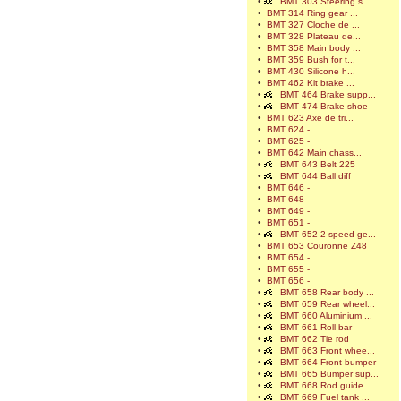
•
BMT 303 Steering s...
•
BMT 314 Ring gear ...
•
BMT 327 Cloche de ...
•
BMT 328 Plateau de...
•
BMT 358 Main body ...
•
BMT 359 Bush for t...
•
BMT 430 Silicone h...
•
BMT 462 Kit brake ...
•
BMT 464 Brake supp...
•
BMT 474 Brake shoe
•
BMT 623 Axe de tri...
•
BMT 624 -
•
BMT 625 -
•
BMT 642 Main chass...
•
BMT 643 Belt 225
•
BMT 644 Ball diff
•
BMT 646 -
•
BMT 648 -
•
BMT 649 -
•
BMT 651 -
•
BMT 652 2 speed ge...
•
BMT 653 Couronne Z48
•
BMT 654 -
•
BMT 655 -
•
BMT 656 -
•
BMT 658 Rear body ...
•
BMT 659 Rear wheel...
•
BMT 660 Aluminium ...
•
BMT 661 Roll bar
•
BMT 662 Tie rod
•
BMT 663 Front whee...
•
BMT 664 Front bumper
•
BMT 665 Bumper sup...
•
BMT 668 Rod guide
•
BMT 669 Fuel tank ...