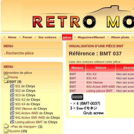
•
Home
•
Forum
•
Vos voitures
•
pièce
•
Magazines/Manuel
•
Album photo
MENU
VISUALISATION D'UNE PIÈCE BMT
Référence : BMT 037
.
Recherche pièce
Liste des voitures utilisant cette pièce :
MENU
Marque
Voiture
Descri
(x)
nombre de pièce
BMT
931 K2
Hex set scr
Home
BMT
931 K4
Hex set scr
BMT (9)
BMT
934 Vitesse
Hex set scr
911
de
Chrys
BMT
941 Active 95R 4WD
Hex set scr
912
de
Chrys
BMT
Listing pièces BMT
Hex set scr
913
de
Chrys
931 K2
de
Chrys
931 K4
de
Chrys
934 Vitesse
de
Chrys
941 Active 4WD
de
Chrys
941 Active 95R 4WD
de
Chrys
Listing pièces BMT
de
Chrys
-=Pas de marque=-
(1)
Kyosho
(15)