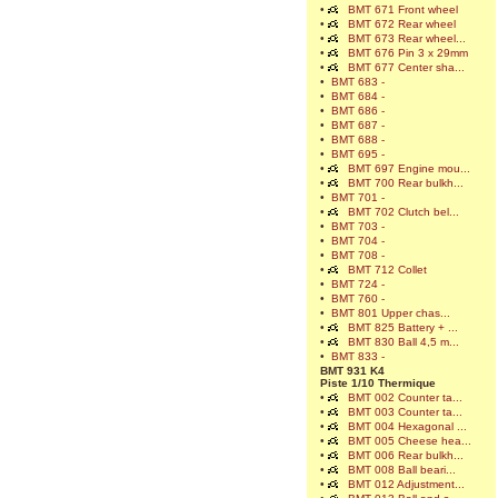
•
BMT 671 Front wheel
•
BMT 672 Rear wheel
•
BMT 673 Rear wheel...
•
BMT 676 Pin 3 x 29mm
•
BMT 677 Center sha...
•
BMT 683 -
•
BMT 684 -
•
BMT 686 -
•
BMT 687 -
•
BMT 688 -
•
BMT 695 -
•
BMT 697 Engine mou...
•
BMT 700 Rear bulkh...
•
BMT 701 -
•
BMT 702 Clutch bel...
•
BMT 703 -
•
BMT 704 -
•
BMT 708 -
•
BMT 712 Collet
•
BMT 724 -
•
BMT 760 -
•
BMT 801 Upper chas...
•
BMT 825 Battery + ...
•
BMT 830 Ball 4,5 m...
•
BMT 833 -
BMT 931 K4
Piste 1/10 Thermique
•
BMT 002 Counter ta...
•
BMT 003 Counter ta...
•
BMT 004 Hexagonal ...
•
BMT 005 Cheese hea...
•
BMT 006 Rear bulkh...
•
BMT 008 Ball beari...
•
BMT 012 Adjustment...