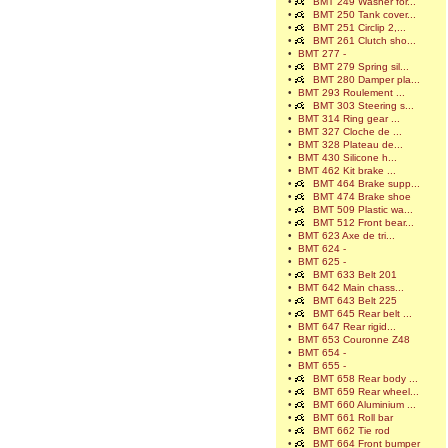
•
BMT 249 Washer for...
•
BMT 250 Tank cover...
•
BMT 251 Circlip 2,...
•
BMT 261 Clutch sho...
•
BMT 277 -
•
BMT 279 Spring sil...
•
BMT 280 Damper pla...
•
BMT 293 Roulement ...
•
BMT 303 Steering s...
•
BMT 314 Ring gear ...
•
BMT 327 Cloche de ...
•
BMT 328 Plateau de...
•
BMT 430 Silicone h...
•
BMT 462 Kit brake ...
•
BMT 464 Brake supp...
•
BMT 474 Brake shoe
•
BMT 509 Plastic wa...
•
BMT 512 Front bear...
•
BMT 623 Axe de tri...
•
BMT 624 -
•
BMT 625 -
•
BMT 633 Belt 201
•
BMT 642 Main chass...
•
BMT 643 Belt 225
•
BMT 645 Rear belt ...
•
BMT 647 Rear rigid...
•
BMT 653 Couronne Z48
•
BMT 654 -
•
BMT 655 -
•
BMT 658 Rear body ...
•
BMT 659 Rear wheel...
•
BMT 660 Aluminium ...
•
BMT 661 Roll bar
•
BMT 662 Tie rod
•
BMT 664 Front bumper