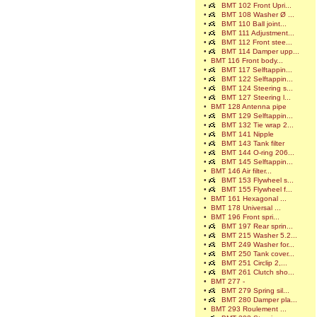
•
BMT 102 Front Upri...
•
BMT 108 Washer Ø ...
•
BMT 110 Ball joint...
•
BMT 111 Adjustment...
•
BMT 112 Front stee...
•
BMT 114 Damper upp...
•
BMT 116 Front body...
•
BMT 117 Selftappin...
•
BMT 122 Selftappin...
•
BMT 124 Steering s...
•
BMT 127 Steering l...
•
BMT 128 Antenna pipe
•
BMT 129 Selftappin...
•
BMT 132 Tie wrap 2...
•
BMT 141 Nipple
•
BMT 143 Tank filter
•
BMT 144 O-ring 206...
•
BMT 145 Selftappin...
•
BMT 146 Air filter...
•
BMT 153 Flywheel s...
•
BMT 155 Flywheel f...
•
BMT 161 Hexagonal ...
•
BMT 178 Universal ...
•
BMT 196 Front spri...
•
BMT 197 Rear sprin...
•
BMT 215 Washer 5.2...
•
BMT 249 Washer for...
•
BMT 250 Tank cover...
•
BMT 251 Circlip 2,...
•
BMT 261 Clutch sho...
•
BMT 277 -
•
BMT 279 Spring sil...
•
BMT 280 Damper pla...
•
BMT 293 Roulement ...