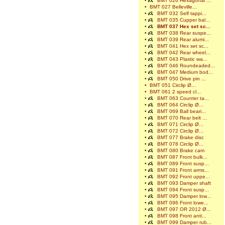
•
BMT 026 Hexagonal ...
•
BMT 027 Belleville...
•
BMT 032 Self tappi...
•
BMT 035 Cupper bal...
•
BMT 037 Hex set sc...
•
BMT 038 Rear suspe...
•
BMT 039 Rear alumi...
•
BMT 041 Hex set sc...
•
BMT 042 Rear wheel...
•
BMT 043 Plastic wa...
•
BMT 046 Roundeaded...
•
BMT 047 Medium bod...
•
BMT 050 Drive pin ...
•
BMT 051 Circlip Ø...
•
BMT 061 2 speed cl...
•
BMT 063 Counter ta...
•
BMT 064 Circlip Ø...
•
BMT 069 Ball beari...
•
BMT 070 Rear belt ...
•
BMT 071 Circlip Ø...
•
BMT 072 Circlip Ø...
•
BMT 077 Brake disc
•
BMT 078 Circlip Ø...
•
BMT 080 Brake cam
•
BMT 087 Front bulk...
•
BMT 089 Front susp...
•
BMT 091 Front arms...
•
BMT 092 Front uppe...
•
BMT 093 Damper shaft
•
BMT 094 Front susp...
•
BMT 095 Damper low...
•
BMT 096 Front lowe...
•
BMT 097 OR 2012 Ø...
•
BMT 098 Front anti...
•
BMT 099 Damper rub...