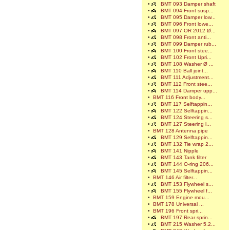
•
BMT 093 Damper shaft
•
BMT 094 Front susp...
•
BMT 095 Damper low...
•
BMT 096 Front lowe...
•
BMT 097 OR 2012 Ø...
•
BMT 098 Front anti...
•
BMT 099 Damper rub...
•
BMT 100 Front stee...
•
BMT 102 Front Upri...
•
BMT 108 Washer Ø ...
•
BMT 110 Ball joint...
•
BMT 111 Adjustment...
•
BMT 112 Front stee...
•
BMT 114 Damper upp...
•
BMT 116 Front body...
•
BMT 117 Selftappin...
•
BMT 122 Selftappin...
•
BMT 124 Steering s...
•
BMT 127 Steering l...
•
BMT 128 Antenna pipe
•
BMT 129 Selftappin...
•
BMT 132 Tie wrap 2...
•
BMT 141 Nipple
•
BMT 143 Tank filter
•
BMT 144 O-ring 206...
•
BMT 145 Selftappin...
•
BMT 146 Air filter...
•
BMT 153 Flywheel s...
•
BMT 155 Flywheel f...
•
BMT 159 Engine mou...
•
BMT 178 Universal ...
•
BMT 196 Front spri...
•
BMT 197 Rear sprin...
•
BMT 215 Washer 5.2...