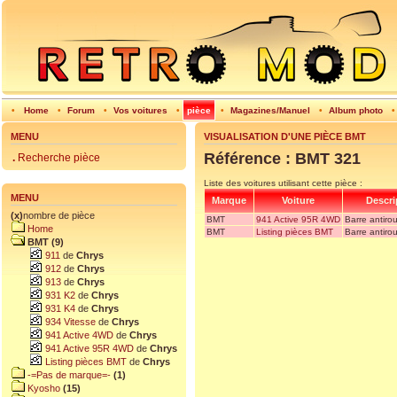
•
Home
•
Forum
•
Vos voitures
•
pièce
•
Magazines/Manuel
•
Album photo
MENU
VISUALISATION D'UNE PIÈCE BMT
Référence : BMT 321
.
Recherche pièce
Liste des voitures utilisant cette pièce :
MENU
Marque
Voiture
Descri
(x)
nombre de pièce
BMT
941 Active 95R 4WD
Barre antiro
Home
BMT
Listing pièces BMT
Barre antiro
BMT (9)
911
de
Chrys
912
de
Chrys
913
de
Chrys
931 K2
de
Chrys
931 K4
de
Chrys
934 Vitesse
de
Chrys
941 Active 4WD
de
Chrys
941 Active 95R 4WD
de
Chrys
Listing pièces BMT
de
Chrys
-=Pas de marque=-
(1)
Kyosho
(15)