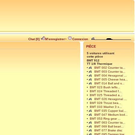
Chat [0]
M’enregistrer
>
Connexion
PIÈCE
5 voitures utilisant
cette pièce
BMT 912
TT 1/8 Thermique
•
BMT 002 Counter ta...
•
BMT 003 Counter ta...
•
BMT 004 Hexagonal ...
•
BMT 005 Cheese hea...
•
BMT 014 Ball and s...
•
BMT 023 Bush teflo...
•
BMT 024 Threaded f...
•
BMT 025 Threaded a...
•
BMT 026 Hexagonal ...
•
BMT 028 Thrust bea...
•
BMT 033 Washer 3 x...
•
BMT 035 Cupper bal...
•
BMT 047 Medium bod...
•
BMT 053 Ring gear ...
•
BMT 063 Counter ta...
•
BMT 069 Ball beari...
•
BMT 077 Brake disc
•
BMT 095 Damper low...