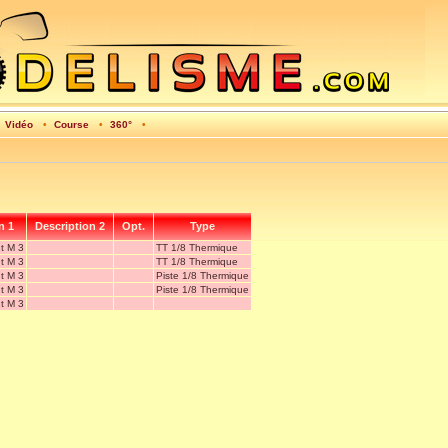
•
Vidéo
•
Course
•
360°
•
n 1
Description 2
Opt.
Type
ut M 3
TT 1/8 Thermique
ut M 3
TT 1/8 Thermique
ut M 3
Piste 1/8 Thermique
ut M 3
Piste 1/8 Thermique
ut M 3