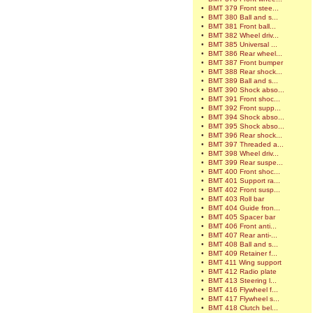
•
BMT 379 Front stee...
•
BMT 380 Ball and s...
•
BMT 381 Front ball...
•
BMT 382 Wheel driv...
•
BMT 385 Universal ...
•
BMT 386 Rear wheel...
•
BMT 387 Front bumper
•
BMT 388 Rear shock...
•
BMT 389 Ball and s...
•
BMT 390 Shock abso...
•
BMT 391 Front shoc...
•
BMT 392 Front supp...
•
BMT 394 Shock abso...
•
BMT 395 Shock abso...
•
BMT 396 Rear shock...
•
BMT 397 Threaded a...
•
BMT 398 Wheel driv...
•
BMT 399 Rear suspe...
•
BMT 400 Front shoc...
•
BMT 401 Support ra...
•
BMT 402 Front susp...
•
BMT 403 Roll bar
•
BMT 404 Guide fron...
•
BMT 405 Spacer bar
•
BMT 406 Front anti...
•
BMT 407 Rear anti-...
•
BMT 408 Ball and s...
•
BMT 409 Retainer f...
•
BMT 411 Wing support
•
BMT 412 Radio plate
•
BMT 413 Steering l...
•
BMT 416 Flywheel f...
•
BMT 417 Flywheel s...
•
BMT 418 Clutch bel...