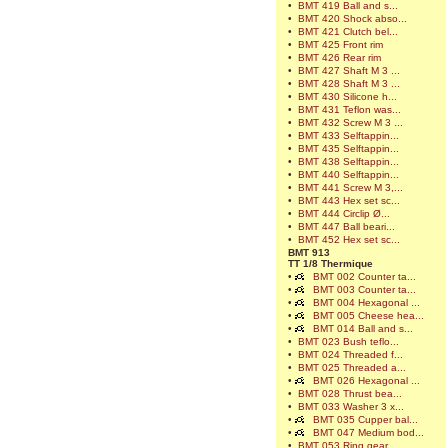
•
BMT 419 Ball and s...
•
BMT 420 Shock abso...
•
BMT 421 Clutch bel...
•
BMT 425 Front rim
•
BMT 426 Rear rim
•
BMT 427 Shaft M 3 ...
•
BMT 428 Shaft M 3 ...
•
BMT 430 Silicone h...
•
BMT 431 Teflon was...
•
BMT 432 Screw M 3 ...
•
BMT 433 Selftappin...
•
BMT 435 Selftappin...
•
BMT 438 Selftappin...
•
BMT 440 Selftappin...
•
BMT 441 Screw M 3,...
•
BMT 443 Hex set sc...
•
BMT 444 Circlip Ø...
•
BMT 447 Ball beari...
•
BMT 452 Hex set sc...
BMT 913
TT 1/8 Thermique
•
BMT 002 Counter ta...
•
BMT 003 Counter ta...
•
BMT 004 Hexagonal ...
•
BMT 005 Cheese hea...
•
BMT 014 Ball and s...
•
BMT 023 Bush teflo...
•
BMT 024 Threaded f...
•
BMT 025 Threaded a...
•
BMT 026 Hexagonal ...
•
BMT 028 Thrust bea...
•
BMT 033 Washer 3 x...
•
BMT 035 Cupper bal...
•
BMT 047 Medium bod...
•
BMT 053 Ring gear ...