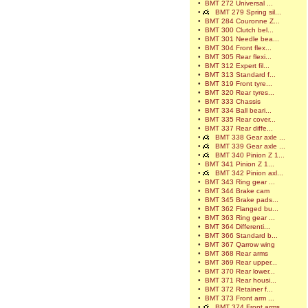
•
BMT 272 Universal ...
•
BMT 279 Spring sil...
•
BMT 284 Couronne Z...
•
BMT 300 Clutch bel...
•
BMT 301 Needle bea...
•
BMT 304 Front flex...
•
BMT 305 Rear flexi...
•
BMT 312 Expert fil...
•
BMT 313 Standard f...
•
BMT 319 Front tyre...
•
BMT 320 Rear tyres...
•
BMT 333 Chassis
•
BMT 334 Ball beari...
•
BMT 335 Rear cover...
•
BMT 337 Rear diffe...
•
BMT 338 Gear axle ...
•
BMT 339 Gear axle ...
•
BMT 340 Pinion Z 1...
•
BMT 341 Pinion Z 1...
•
BMT 342 Pinion axl...
•
BMT 343 Ring gear ...
•
BMT 344 Brake cam
•
BMT 345 Brake pads...
•
BMT 362 Flanged bu...
•
BMT 363 Ring gear ...
•
BMT 364 Differenti...
•
BMT 366 Standard b...
•
BMT 367 Qarrow wing
•
BMT 368 Rear arms
•
BMT 369 Rear upper...
•
BMT 370 Rear lower...
•
BMT 371 Rear housi...
•
BMT 372 Retainer f...
•
BMT 373 Front arm ...
•
BMT 374 Front arms