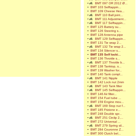
•
BMT 097 OR 2012 Ø...
•
BMT 103 Selftappin...
•
BMT 109 Cheese Hea...
•
BMT 110 Ball joint...
•
BMT 111 Adjustment...
•
BMT 117 Selftappin...
•
BMT 125 Battery su...
•
BMT 126 Steering s...
•
BMT 128 Antenna pipe
•
BMT 129 Selftappin...
•
BMT 131 Tie wrap 2...
•
BMT 132 Tie wrap 2...
•
BMT 134 Silencer s...
•
BMT 135 Self locki...
•
BMT 136 Throttle s...
•
BMT 137 Throttle b...
•
BMT 138 Tanktop, s...
•
BMT 139 Washer for...
•
BMT 140 Tank compl...
•
BMT 141 Nipple
•
BMT 142 Lock nut 2mm
•
BMT 143 Tank filter
•
BMT 145 Selftappin...
•
BMT 146 Air filter...
•
BMT 154 Fuel tube ...
•
BMT 159 Engine mou...
•
BMT 169 Stop nut f...
•
BMT 185 Frizione e...
•
BMT 248 Double spr...
•
BMT 251 Circlip 2,...
•
BMT 272 Universal ...
•
BMT 279 Spring sil...
•
BMT 284 Couronne Z...
•
BMT 300 Clutch bel...