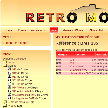
•
Home
•
Forum
•
Vos voitures
•
pièce
•
Magazines/Manuel
•
Album photo
MENU
VISUALISATION D'UNE PIÈCE BMT
Référence : BMT 135
.
Recherche pièce
Liste des voitures utilisant cette pièce :
MENU
Marque
Voiture
Descriptio
(x)
nombre de pièce
BMT
912
Self locking n
Home
BMT
913
Self locking n
BMT (9)
BMT
934 Vitesse
Self locking n
911
de
Chrys
BMT
941 Active 4WD
Self locking n
912
de
Chrys
BMT
Listing pièces BMT
Self locking n
913
de
Chrys
931 K2
de
Chrys
931 K4
de
Chrys
934 Vitesse
de
Chrys
941 Active 4WD
de
Chrys
941 Active 95R 4WD
de
Chrys
Listing pièces BMT
de
Chrys
-=Pas de marque=-
(1)
Kyosho
(15)