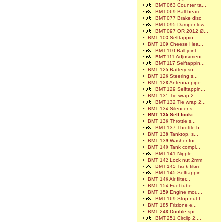
•
BMT 063 Counter ta...
•
BMT 069 Ball beari...
•
BMT 077 Brake disc
•
BMT 095 Damper low...
•
BMT 097 OR 2012 Ø...
•
BMT 103 Selftappin...
•
BMT 109 Cheese Hea...
•
BMT 110 Ball joint...
•
BMT 111 Adjustment...
•
BMT 117 Selftappin...
•
BMT 125 Battery su...
•
BMT 126 Steering s...
•
BMT 128 Antenna pipe
•
BMT 129 Selftappin...
•
BMT 131 Tie wrap 2...
•
BMT 132 Tie wrap 2...
•
BMT 134 Silencer s...
•
BMT 135 Self locki...
•
BMT 136 Throttle s...
•
BMT 137 Throttle b...
•
BMT 138 Tanktop, s...
•
BMT 139 Washer for...
•
BMT 140 Tank compl...
•
BMT 141 Nipple
•
BMT 142 Lock nut 2mm
•
BMT 143 Tank filter
•
BMT 145 Selftappin...
•
BMT 146 Air filter...
•
BMT 154 Fuel tube ...
•
BMT 159 Engine mou...
•
BMT 169 Stop nut f...
•
BMT 185 Frizione e...
•
BMT 248 Double spr...
•
BMT 251 Circlip 2,...