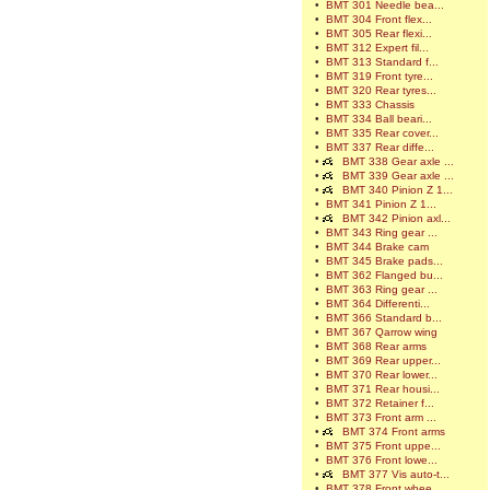
•
BMT 301 Needle bea...
•
BMT 304 Front flex...
•
BMT 305 Rear flexi...
•
BMT 312 Expert fil...
•
BMT 313 Standard f...
•
BMT 319 Front tyre...
•
BMT 320 Rear tyres...
•
BMT 333 Chassis
•
BMT 334 Ball beari...
•
BMT 335 Rear cover...
•
BMT 337 Rear diffe...
•
BMT 338 Gear axle ...
•
BMT 339 Gear axle ...
•
BMT 340 Pinion Z 1...
•
BMT 341 Pinion Z 1...
•
BMT 342 Pinion axl...
•
BMT 343 Ring gear ...
•
BMT 344 Brake cam
•
BMT 345 Brake pads...
•
BMT 362 Flanged bu...
•
BMT 363 Ring gear ...
•
BMT 364 Differenti...
•
BMT 366 Standard b...
•
BMT 367 Qarrow wing
•
BMT 368 Rear arms
•
BMT 369 Rear upper...
•
BMT 370 Rear lower...
•
BMT 371 Rear housi...
•
BMT 372 Retainer f...
•
BMT 373 Front arm ...
•
BMT 374 Front arms
•
BMT 375 Front uppe...
•
BMT 376 Front lowe...
•
BMT 377 Vis auto-t...
•
BMT 378 Front whee...