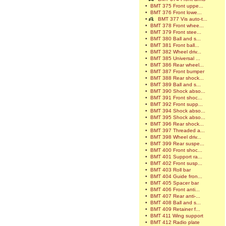
•
BMT 375 Front uppe...
•
BMT 376 Front lowe...
•
BMT 377 Vis auto-t...
•
BMT 378 Front whee...
•
BMT 379 Front stee...
•
BMT 380 Ball and s...
•
BMT 381 Front ball...
•
BMT 382 Wheel driv...
•
BMT 385 Universal ...
•
BMT 386 Rear wheel...
•
BMT 387 Front bumper
•
BMT 388 Rear shock...
•
BMT 389 Ball and s...
•
BMT 390 Shock abso...
•
BMT 391 Front shoc...
•
BMT 392 Front supp...
•
BMT 394 Shock abso...
•
BMT 395 Shock abso...
•
BMT 396 Rear shock...
•
BMT 397 Threaded a...
•
BMT 398 Wheel driv...
•
BMT 399 Rear suspe...
•
BMT 400 Front shoc...
•
BMT 401 Support ra...
•
BMT 402 Front susp...
•
BMT 403 Roll bar
•
BMT 404 Guide fron...
•
BMT 405 Spacer bar
•
BMT 406 Front anti...
•
BMT 407 Rear anti-...
•
BMT 408 Ball and s...
•
BMT 409 Retainer f...
•
BMT 411 Wing support
•
BMT 412 Radio plate