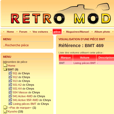
•
Home
•
Forum
•
Vos voitures
•
pièce
•
Magazines/Manuel
•
Album photo
MENU
VISUALISATION D'UNE PIÈCE BMT
Référence : BMT 469
.
Recherche pièce
Liste des voitures utilisant cette pièce :
MENU
Marque
Voiture
Description
(x)
nombre de pièce
BMT
Listing pièces BMT
-
Home
BMT (9)
911
de
Chrys
912
de
Chrys
913
de
Chrys
931 K2
de
Chrys
931 K4
de
Chrys
934 Vitesse
de
Chrys
941 Active 4WD
de
Chrys
941 Active 95R 4WD
de
Chrys
Listing pièces BMT
de
Chrys
-=Pas de marque=-
(1)
Kyosho
(15)