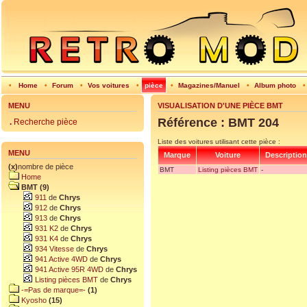
•
Home
•
Forum
•
Vos voitures
•
pièce
•
Magazines/Manuel
•
Album photo
MENU
VISUALISATION D'UNE PIÈCE BMT
Référence : BMT 204
.
Recherche pièce
Liste des voitures utilisant cette pièce :
MENU
Marque
Voiture
Description
(x)
nombre de pièce
BMT
Listing pièces BMT
-
Home
BMT (9)
911
de
Chrys
912
de
Chrys
913
de
Chrys
931 K2
de
Chrys
931 K4
de
Chrys
934 Vitesse
de
Chrys
941 Active 4WD
de
Chrys
941 Active 95R 4WD
de
Chrys
Listing pièces BMT
de
Chrys
-=Pas de marque=-
(1)
Kyosho
(15)