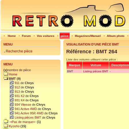
•
Home
•
Forum
•
Vos voitures
•
pièce
•
Magazines/Manuel
•
Album photo
MENU
VISUALISATION D'UNE PIÈCE BMT
Référence : BMT 264
.
Recherche pièce
Liste des voitures utilisant cette pièce :
MENU
Marque
Voiture
Description
(x)
nombre de pièce
BMT
Listing pièces BMT
-
Home
BMT (9)
911
de
Chrys
912
de
Chrys
913
de
Chrys
931 K2
de
Chrys
931 K4
de
Chrys
934 Vitesse
de
Chrys
941 Active 4WD
de
Chrys
941 Active 95R 4WD
de
Chrys
Listing pièces BMT
de
Chrys
-=Pas de marque=-
(1)
Kyosho
(15)