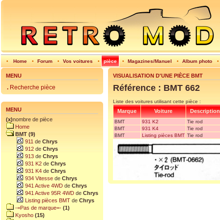
•
Home
•
Forum
•
Vos voitures
•
pièce
•
Magazines/Manuel
•
Album photo
MENU
VISUALISATION D'UNE PIÈCE BMT
Référence : BMT 662
.
Recherche pièce
Liste des voitures utilisant cette pièce :
MENU
Marque
Voiture
Description
(x)
nombre de pièce
BMT
931 K2
Tie rod
Home
BMT
931 K4
Tie rod
BMT (9)
BMT
Listing pièces BMT
Tie rod
911
de
Chrys
912
de
Chrys
913
de
Chrys
931 K2
de
Chrys
931 K4
de
Chrys
934 Vitesse
de
Chrys
941 Active 4WD
de
Chrys
941 Active 95R 4WD
de
Chrys
Listing pièces BMT
de
Chrys
-=Pas de marque=-
(1)
Kyosho
(15)