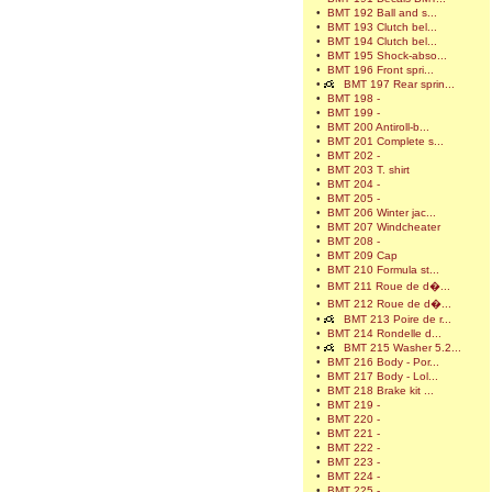
•
BMT 192 Ball and s...
•
BMT 193 Clutch bel...
•
BMT 194 Clutch bel...
•
BMT 195 Shock-abso...
•
BMT 196 Front spri...
•
BMT 197 Rear sprin...
•
BMT 198 -
•
BMT 199 -
•
BMT 200 Antiroll-b...
•
BMT 201 Complete s...
•
BMT 202 -
•
BMT 203 T. shirt
•
BMT 204 -
•
BMT 205 -
•
BMT 206 Winter jac...
•
BMT 207 Windcheater
•
BMT 208 -
•
BMT 209 Cap
•
BMT 210 Formula st...
•
BMT 211 Roue de d�...
•
BMT 212 Roue de d�...
•
BMT 213 Poire de r...
•
BMT 214 Rondelle d...
•
BMT 215 Washer 5.2...
•
BMT 216 Body - Por...
•
BMT 217 Body - Lol...
•
BMT 218 Brake kit ...
•
BMT 219 -
•
BMT 220 -
•
BMT 221 -
•
BMT 222 -
•
BMT 223 -
•
BMT 224 -
•
BMT 225 -