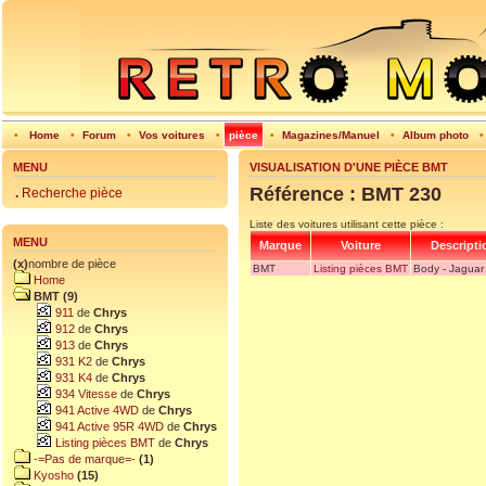
•
Home
•
Forum
•
Vos voitures
•
pièce
•
Magazines/Manuel
•
Album photo
MENU
VISUALISATION D'UNE PIÈCE BMT
Référence : BMT 230
.
Recherche pièce
Liste des voitures utilisant cette pièce :
MENU
Marque
Voiture
Descripti
(x)
nombre de pièce
BMT
Listing pièces BMT
Body - Jaguar
Home
BMT (9)
911
de
Chrys
912
de
Chrys
913
de
Chrys
931 K2
de
Chrys
931 K4
de
Chrys
934 Vitesse
de
Chrys
941 Active 4WD
de
Chrys
941 Active 95R 4WD
de
Chrys
Listing pièces BMT
de
Chrys
-=Pas de marque=-
(1)
Kyosho
(15)