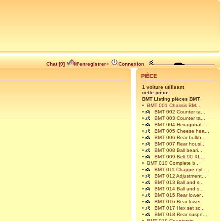
Chat [0]
M’enregistrer
>
Connexion
PIÈCE
1 voiture utilisant
cette pièce
BMT Listing pièces BMT
•
BMT 001 Chassis BM...
•
BMT 002 Counter ta...
•
BMT 003 Counter ta...
•
BMT 004 Hexagonal ...
•
BMT 005 Cheese hea...
•
BMT 006 Rear bulkh...
•
BMT 007 Rear housi...
•
BMT 008 Ball beari...
•
BMT 009 Belt 90 XL...
•
BMT 010 Complete b...
•
BMT 011 Chappe nyl...
•
BMT 012 Adjustment...
•
BMT 013 Ball and s...
•
BMT 014 Ball and s...
•
BMT 015 Rear lower...
•
BMT 016 Rear lower...
•
BMT 017 Hex set sc...
•
BMT 018 Rear suspe...
•
BMT 019 Countersin...