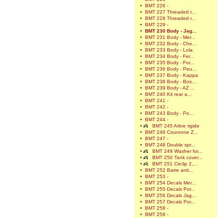
•
BMT 226 -
•
BMT 227 Threaded r...
•
BMT 228 Threaded r...
•
BMT 229 -
•
BMT 230 Body - Jag...
•
BMT 231 Body - Mer...
•
BMT 232 Body - Che...
•
BMT 233 Body - Lola
•
BMT 234 Body - Fer...
•
BMT 235 Body - For...
•
BMT 236 Body - Peu...
•
BMT 237 Body - Kappa
•
BMT 238 Body - Bos...
•
BMT 239 Body - AZ ...
•
BMT 240 Kit rear a...
•
BMT 241 -
•
BMT 242 -
•
BMT 243 Body - Po...
•
BMT 244 -
•
BMT 245 Arbre rigide
•
BMT 246 Couronne Z...
•
BMT 247 -
•
BMT 248 Double spr...
•
BMT 249 Washer for...
•
BMT 250 Tank cover...
•
BMT 251 Circlip 2,...
•
BMT 252 Barre anti...
•
BMT 253 -
•
BMT 254 Decals Mer...
•
BMT 255 Decals Por...
•
BMT 256 Decals Jag...
•
BMT 257 Decals Por...
•
BMT 258 -
•
BMT 259 -