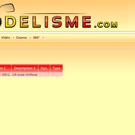
•
Vidéo
•
Course
•
360°
•
on 1
Description 2
Opt.
Type
 - GR.C.
1/8 scale OnRoad