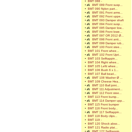
•
BMT 088 -
•
BMT 089 Front susp...
•
BMT 090 Nylon part...
•
BMT 091 Front arms...
•
BMT 092 Front uppe...
•
BMT 093 Damper shaft
•
BMT 094 Front susp...
•
BMT 095 Damper low...
•
BMT 096 Front lowe...
•
BMT 097 OR 2012 Ø...
•
BMT 098 Front anti...
•
BMT 099 Damper rub...
•
BMT 100 Front stee...
•
BMT 101 Front whee...
•
BMT 102 Front Upri...
•
BMT 103 Selftappin...
•
BMT 104 Right whee...
•
BMT 105 Leftt whee...
•
BMT 106 Bush 6 x 1...
•
BMT 107 Ball beari...
•
BMT 108 Washer Ø ...
•
BMT 109 Cheese Hea...
•
BMT 110 Ball joint...
•
BMT 111 Adjustment...
•
BMT 112 Front stee...
•
BMT 113 Front bump...
•
BMT 114 Damper upp...
•
BMT 115 Front bumper
•
BMT 116 Front body...
•
BMT 117 Selftappin...
•
BMT 118 Body clips...
•
BMT 119 -
•
BMT 120 Shock abso...
•
BMT 121 Radio plat...
•
BMT 122 Selftappin...