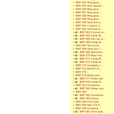
•
BMT 054 Ring gear ...
•
BMT 055 One way be...
•
BMT 056 Ring gear ...
•
BMT 057 Ring gear ...
•
BMT 058 Ring gear ...
•
BMT 059 Ring gear ...
•
BMT 060 Gear box a...
•
BMT 061 2 speed cl...
•
BMT 062 Grooved ro...
•
BMT 063 Counter ta...
•
BMT 064 Circlip Ø...
•
BMT 065 Hex set sc...
•
BMT 066 Circlip Ø...
•
BMT 067 Set of pul...
•
BMT 068 Gear box c...
•
BMT 069 Ball beari...
•
BMT 070 Rear belt ...
•
BMT 071 Circlip Ø...
•
BMT 072 Circlip Ø...
•
BMT 073 Complete c...
•
BMT 074 Belt 80 XL...
•
BMT 075 -
•
BMT 076 Brake pad ...
•
BMT 077 Brake disc
•
BMT 078 Circlip Ø...
•
BMT 079 Central ba...
•
BMT 080 Brake cam
•
BMT 081 -
•
BMT 082 Central be...
•
BMT 083 Arceau
•
BMT 084 Front ball...
•
BMT 085 Belt 170 X...
•
BMT 086 Complete ...
•
BMT 087 Front bulk...