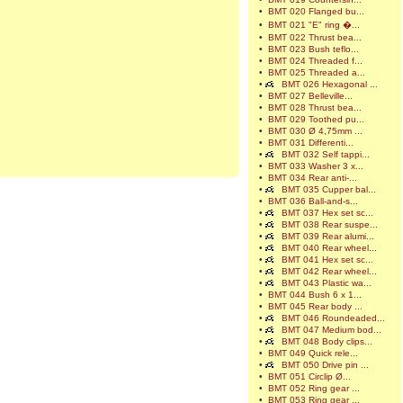
•
BMT 020 Flanged bu...
•
BMT 021 "E" ring �...
•
BMT 022 Thrust bea...
•
BMT 023 Bush teflo...
•
BMT 024 Threaded f...
•
BMT 025 Threaded a...
•
BMT 026 Hexagonal ...
•
BMT 027 Belleville...
•
BMT 028 Thrust bea...
•
BMT 029 Toothed pu...
•
BMT 030 Ø 4,75mm ...
•
BMT 031 Differenti...
•
BMT 032 Self tappi...
•
BMT 033 Washer 3 x...
•
BMT 034 Rear anti-...
•
BMT 035 Cupper bal...
•
BMT 036 Ball-and-s...
•
BMT 037 Hex set sc...
•
BMT 038 Rear suspe...
•
BMT 039 Rear alumi...
•
BMT 040 Rear wheel...
•
BMT 041 Hex set sc...
•
BMT 042 Rear wheel...
•
BMT 043 Plastic wa...
•
BMT 044 Bush 6 x 1...
•
BMT 045 Rear body ...
•
BMT 046 Roundeaded...
•
BMT 047 Medium bod...
•
BMT 048 Body clips...
•
BMT 049 Quick rele...
•
BMT 050 Drive pin ...
•
BMT 051 Circlip Ø...
•
BMT 052 Ring gear ...
•
BMT 053 Ring gear ...