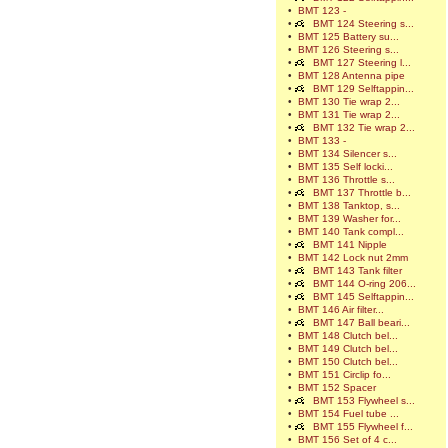
•
BMT 123 -
•
BMT 124 Steering s...
•
BMT 125 Battery su...
•
BMT 126 Steering s...
•
BMT 127 Steering l...
•
BMT 128 Antenna pipe
•
BMT 129 Selftappin...
•
BMT 130 Tie wrap 2...
•
BMT 131 Tie wrap 2...
•
BMT 132 Tie wrap 2...
•
BMT 133 -
•
BMT 134 Silencer s...
•
BMT 135 Self locki...
•
BMT 136 Throttle s...
•
BMT 137 Throttle b...
•
BMT 138 Tanktop, s...
•
BMT 139 Washer for...
•
BMT 140 Tank compl...
•
BMT 141 Nipple
•
BMT 142 Lock nut 2mm
•
BMT 143 Tank filter
•
BMT 144 O-ring 206...
•
BMT 145 Selftappin...
•
BMT 146 Air filter...
•
BMT 147 Ball beari...
•
BMT 148 Clutch bel...
•
BMT 149 Clutch bel...
•
BMT 150 Clutch bel...
•
BMT 151 Circlip fo...
•
BMT 152 Spacer
•
BMT 153 Flywheel s...
•
BMT 154 Fuel tube ...
•
BMT 155 Flywheel f...
•
BMT 156 Set of 4 c...