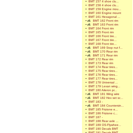
•
BMT 157 4 shoe clu...
•
BMT 158 4 shoe clu...
•
BMT 159 Engine mou...
•
BMT 160 Engine mount
•
BMT 161 Hexagonal ...
•
BMT 162 Front rim
•
BMT 163 Front rim
•
BMT 164 Front rim
•
BMT 165 Front rim
•
BMT 166 Front tire...
•
BMT 167 Front tire...
•
BMT 168 Front tire...
•
BMT 169 Stop nut f...
•
BMT 170 Rear rim
•
BMT 171 Rear rim
•
BMT 172 Rear rim
•
BMT 173 Rear rim
•
BMT 174 Rear tires...
•
BMT 175 Rear tires...
•
BMT 176 Rear tires...
•
BMT 177 Rear tires...
•
BMT 178 Universal ...
•
BMT 179 Lexan wing...
•
BMT 180 Aileron pr...
•
BMT 181 Wing wire
•
BMT 182 Hex set sc...
•
BMT 183 -
•
BMT 184 Countersin...
•
BMT 185 Frizione e...
•
BMT 186 Frizione c...
•
BMT 187 -
•
BMT 188 Rear axle ...
•
BMT 189 OS-Flywhee...
•
BMT 190 Decals BMT
•
BMT 191 Decals BMT...