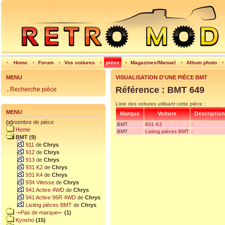
•
Home
•
Forum
•
Vos voitures
•
pièce
•
Magazines/Manuel
•
Album photo
MENU
VISUALISATION D'UNE PIÈCE BMT
Référence : BMT 649
.
Recherche pièce
Liste des voitures utilisant cette pièce :
MENU
Marque
Voiture
Description
(x)
nombre de pièce
BMT
931 K2
-
Home
BMT
Listing pièces BMT
-
BMT (9)
911
de
Chrys
912
de
Chrys
913
de
Chrys
931 K2
de
Chrys
931 K4
de
Chrys
934 Vitesse
de
Chrys
941 Active 4WD
de
Chrys
941 Active 95R 4WD
de
Chrys
Listing pièces BMT
de
Chrys
-=Pas de marque=-
(1)
Kyosho
(15)