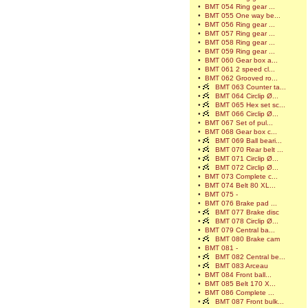
•
BMT 054 Ring gear ...
•
BMT 055 One way be...
•
BMT 056 Ring gear ...
•
BMT 057 Ring gear ...
•
BMT 058 Ring gear ...
•
BMT 059 Ring gear ...
•
BMT 060 Gear box a...
•
BMT 061 2 speed cl...
•
BMT 062 Grooved ro...
•
BMT 063 Counter ta...
•
BMT 064 Circlip Ø...
•
BMT 065 Hex set sc...
•
BMT 066 Circlip Ø...
•
BMT 067 Set of pul...
•
BMT 068 Gear box c...
•
BMT 069 Ball beari...
•
BMT 070 Rear belt ...
•
BMT 071 Circlip Ø...
•
BMT 072 Circlip Ø...
•
BMT 073 Complete c...
•
BMT 074 Belt 80 XL...
•
BMT 075 -
•
BMT 076 Brake pad ...
•
BMT 077 Brake disc
•
BMT 078 Circlip Ø...
•
BMT 079 Central ba...
•
BMT 080 Brake cam
•
BMT 081 -
•
BMT 082 Central be...
•
BMT 083 Arceau
•
BMT 084 Front ball...
•
BMT 085 Belt 170 X...
•
BMT 086 Complete ...
•
BMT 087 Front bulk...