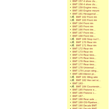
•
BMT 157 4 shoe clu...
•
BMT 158 4 shoe clu...
•
BMT 159 Engine mou...
•
BMT 160 Engine mount
•
BMT 161 Hexagonal ...
•
BMT 162 Front rim
•
BMT 163 Front rim
•
BMT 164 Front rim
•
BMT 165 Front rim
•
BMT 166 Front tire...
•
BMT 167 Front tire...
•
BMT 168 Front tire...
•
BMT 169 Stop nut f...
•
BMT 170 Rear rim
•
BMT 171 Rear rim
•
BMT 172 Rear rim
•
BMT 173 Rear rim
•
BMT 174 Rear tires...
•
BMT 175 Rear tires...
•
BMT 176 Rear tires...
•
BMT 177 Rear tires...
•
BMT 178 Universal ...
•
BMT 179 Lexan wing...
•
BMT 180 Aileron pr...
•
BMT 181 Wing wire
•
BMT 182 Hex set sc...
•
BMT 183 -
•
BMT 184 Countersin...
•
BMT 185 Frizione e...
•
BMT 186 Frizione c...
•
BMT 187 -
•
BMT 188 Rear axle ...
•
BMT 189 OS-Flywhee...
•
BMT 190 Decals BMT
•
BMT 191 Decals BMT...