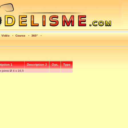
•
Vidéo
•
Course
•
360°
•
iption 1
Description 2
Opt.
Type
t joints Ø 4 x 16,5