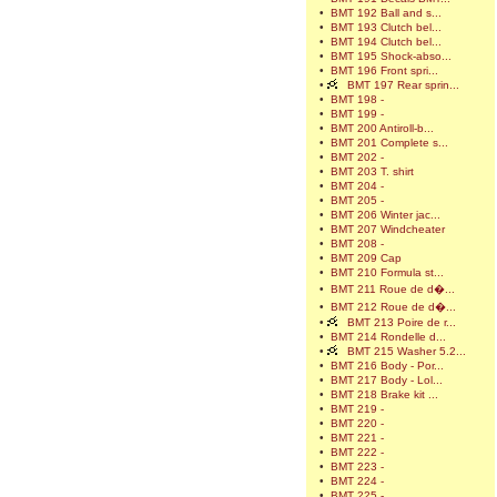
•
BMT 192 Ball and s...
•
BMT 193 Clutch bel...
•
BMT 194 Clutch bel...
•
BMT 195 Shock-abso...
•
BMT 196 Front spri...
•
BMT 197 Rear sprin...
•
BMT 198 -
•
BMT 199 -
•
BMT 200 Antiroll-b...
•
BMT 201 Complete s...
•
BMT 202 -
•
BMT 203 T. shirt
•
BMT 204 -
•
BMT 205 -
•
BMT 206 Winter jac...
•
BMT 207 Windcheater
•
BMT 208 -
•
BMT 209 Cap
•
BMT 210 Formula st...
•
BMT 211 Roue de d�...
•
BMT 212 Roue de d�...
•
BMT 213 Poire de r...
•
BMT 214 Rondelle d...
•
BMT 215 Washer 5.2...
•
BMT 216 Body - Por...
•
BMT 217 Body - Lol...
•
BMT 218 Brake kit ...
•
BMT 219 -
•
BMT 220 -
•
BMT 221 -
•
BMT 222 -
•
BMT 223 -
•
BMT 224 -
•
BMT 225 -