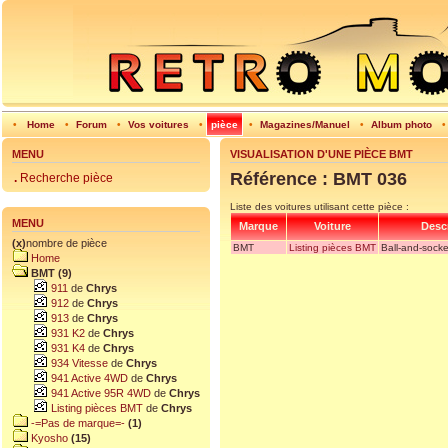
•
Home
•
Forum
•
Vos voitures
•
pièce
•
Magazines/Manuel
•
Album photo
MENU
VISUALISATION D'UNE PIÈCE BMT
Référence : BMT 036
.
Recherche pièce
Liste des voitures utilisant cette pièce :
MENU
Marque
Voiture
Descr
(x)
nombre de pièce
BMT
Listing pièces BMT
Ball-and-socke
Home
BMT (9)
911
de
Chrys
912
de
Chrys
913
de
Chrys
931 K2
de
Chrys
931 K4
de
Chrys
934 Vitesse
de
Chrys
941 Active 4WD
de
Chrys
941 Active 95R 4WD
de
Chrys
Listing pièces BMT
de
Chrys
-=Pas de marque=-
(1)
Kyosho
(15)