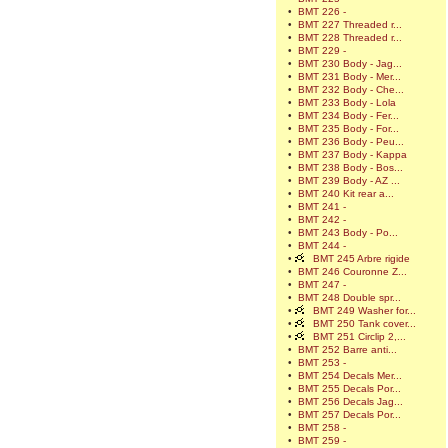
•
BMT 226 -
•
BMT 227 Threaded r...
•
BMT 228 Threaded r...
•
BMT 229 -
•
BMT 230 Body - Jag...
•
BMT 231 Body - Mer...
•
BMT 232 Body - Che...
•
BMT 233 Body - Lola
•
BMT 234 Body - Fer...
•
BMT 235 Body - For...
•
BMT 236 Body - Peu...
•
BMT 237 Body - Kappa
•
BMT 238 Body - Bos...
•
BMT 239 Body - AZ ...
•
BMT 240 Kit rear a...
•
BMT 241 -
•
BMT 242 -
•
BMT 243 Body - Po...
•
BMT 244 -
•
BMT 245 Arbre rigide
•
BMT 246 Couronne Z...
•
BMT 247 -
•
BMT 248 Double spr...
•
BMT 249 Washer for...
•
BMT 250 Tank cover...
•
BMT 251 Circlip 2,...
•
BMT 252 Barre anti...
•
BMT 253 -
•
BMT 254 Decals Mer...
•
BMT 255 Decals Por...
•
BMT 256 Decals Jag...
•
BMT 257 Decals Por...
•
BMT 258 -
•
BMT 259 -