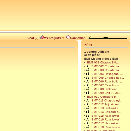
Chat [0]
M’enregistrer
>
Connexion
PIÈCE
1 voiture utilisant
cette pièce
BMT Listing pièces BMT
•
BMT 001 Chassis BM...
•
BMT 002 Counter ta...
•
BMT 003 Counter ta...
•
BMT 004 Hexagonal ...
•
BMT 005 Cheese hea...
•
BMT 006 Rear bulkh...
•
BMT 007 Rear housi...
•
BMT 008 Ball beari...
•
BMT 009 Belt 90 XL...
•
BMT 010 Complete b...
•
BMT 011 Chappe nyl...
•
BMT 012 Adjustment...
•
BMT 013 Ball and s...
•
BMT 014 Ball and s...
•
BMT 015 Rear lower...
•
BMT 016 Rear lower...
•
BMT 017 Hex set sc...
•
BMT 018 Rear suspe...
•
BMT 019 Countersin...