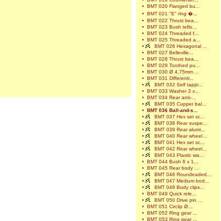
•
BMT 020 Flanged bu...
•
BMT 021 "E" ring �...
•
BMT 022 Thrust bea...
•
BMT 023 Bush teflo...
•
BMT 024 Threaded f...
•
BMT 025 Threaded a...
•
BMT 026 Hexagonal ...
•
BMT 027 Belleville...
•
BMT 028 Thrust bea...
•
BMT 029 Toothed pu...
•
BMT 030 Ø 4,75mm ...
•
BMT 031 Differenti...
•
BMT 032 Self tappi...
•
BMT 033 Washer 3 x...
•
BMT 034 Rear anti-...
•
BMT 035 Cupper bal...
•
BMT 036 Ball-and-s...
•
BMT 037 Hex set sc...
•
BMT 038 Rear suspe...
•
BMT 039 Rear alumi...
•
BMT 040 Rear wheel...
•
BMT 041 Hex set sc...
•
BMT 042 Rear wheel...
•
BMT 043 Plastic wa...
•
BMT 044 Bush 6 x 1...
•
BMT 045 Rear body ...
•
BMT 046 Roundeaded...
•
BMT 047 Medium bod...
•
BMT 048 Body clips...
•
BMT 049 Quick rele...
•
BMT 050 Drive pin ...
•
BMT 051 Circlip Ø...
•
BMT 052 Ring gear ...
•
BMT 053 Ring gear ...