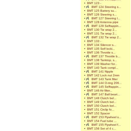
•
BMT 123 -
•
BMT 124 Steering s...
•
BMT 125 Battery su...
•
BMT 126 Steering s...
•
BMT 127 Steering l...
•
BMT 128 Antenna pipe
•
BMT 129 Selftappin...
•
BMT 130 Tie wrap 2...
•
BMT 131 Tie wrap 2...
•
BMT 132 Tie wrap 2...
•
BMT 133 -
•
BMT 134 Silencer s...
•
BMT 135 Self locki...
•
BMT 136 Throttle s...
•
BMT 137 Throttle b...
•
BMT 138 Tanktop, s...
•
BMT 139 Washer for...
•
BMT 140 Tank compl...
•
BMT 141 Nipple
•
BMT 142 Lock nut 2mm
•
BMT 143 Tank filter
•
BMT 144 O-ring 206...
•
BMT 145 Selftappin...
•
BMT 146 Air filter...
•
BMT 147 Ball beari...
•
BMT 148 Clutch bel...
•
BMT 149 Clutch bel...
•
BMT 150 Clutch bel...
•
BMT 151 Circlip fo...
•
BMT 152 Spacer
•
BMT 153 Flywheel s...
•
BMT 154 Fuel tube ...
•
BMT 155 Flywheel f...
•
BMT 156 Set of 4 c...