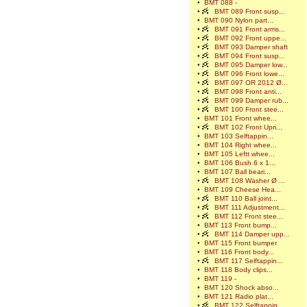
•
BMT 088 -
•
BMT 089 Front susp...
•
BMT 090 Nylon part...
•
BMT 091 Front arms...
•
BMT 092 Front uppe...
•
BMT 093 Damper shaft
•
BMT 094 Front susp...
•
BMT 095 Damper low...
•
BMT 096 Front lowe...
•
BMT 097 OR 2012 Ø...
•
BMT 098 Front anti...
•
BMT 099 Damper rub...
•
BMT 100 Front stee...
•
BMT 101 Front whee...
•
BMT 102 Front Upri...
•
BMT 103 Selftappin...
•
BMT 104 Right whee...
•
BMT 105 Leftt whee...
•
BMT 106 Bush 6 x 1...
•
BMT 107 Ball beari...
•
BMT 108 Washer Ø ...
•
BMT 109 Cheese Hea...
•
BMT 110 Ball joint...
•
BMT 111 Adjustment...
•
BMT 112 Front stee...
•
BMT 113 Front bump...
•
BMT 114 Damper upp...
•
BMT 115 Front bumper
•
BMT 116 Front body...
•
BMT 117 Selftappin...
•
BMT 118 Body clips...
•
BMT 119 -
•
BMT 120 Shock abso...
•
BMT 121 Radio plat...
•
BMT 122 Selftappin...