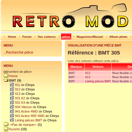
•
Home
•
Forum
•
Vos voitures
•
pièce
•
Magazines/Manuel
•
Album photo
MENU
VISUALISATION D'UNE PIÈCE BMT
Référence : BMT 305
.
Recherche pièce
Liste des voitures utilisant cette pièce :
MENU
Marque
Voiture
De
(x)
nombre de pièce
BMT
912
Rear flexible 
Home
BMT
913
Rear flexible 
BMT (9)
BMT
Listing pièces BMT
Rear flexible 
911
de
Chrys
912
de
Chrys
913
de
Chrys
931 K2
de
Chrys
931 K4
de
Chrys
934 Vitesse
de
Chrys
941 Active 4WD
de
Chrys
941 Active 95R 4WD
de
Chrys
Listing pièces BMT
de
Chrys
-=Pas de marque=-
(1)
Kyosho
(15)