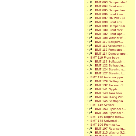
•
BMT 093 Damper shaft
•
BMT 094 Front susp...
•
BMT 095 Damper low...
•
BMT 096 Front lowe...
•
BMT 097 OR 2012 Ø...
•
BMT 098 Front anti...
•
BMT 099 Damper rub...
•
BMT 100 Front stee...
•
BMT 102 Front Upri...
•
BMT 108 Washer Ø ...
•
BMT 110 Ball joint...
•
BMT 111 Adjustment...
•
BMT 112 Front stee...
•
BMT 114 Damper upp...
•
BMT 116 Front body...
•
BMT 117 Selftappin...
•
BMT 122 Selftappin...
•
BMT 124 Steering s...
•
BMT 127 Steering l...
•
BMT 128 Antenna pipe
•
BMT 129 Selftappin...
•
BMT 132 Tie wrap 2...
•
BMT 141 Nipple
•
BMT 143 Tank filter
•
BMT 144 O-ring 206...
•
BMT 145 Selftappin...
•
BMT 146 Air filter...
•
BMT 153 Flywheel s...
•
BMT 155 Flywheel f...
•
BMT 159 Engine mou...
•
BMT 178 Universal ...
•
BMT 196 Front spri...
•
BMT 197 Rear sprin...
•
BMT 215 Washer 5.2...