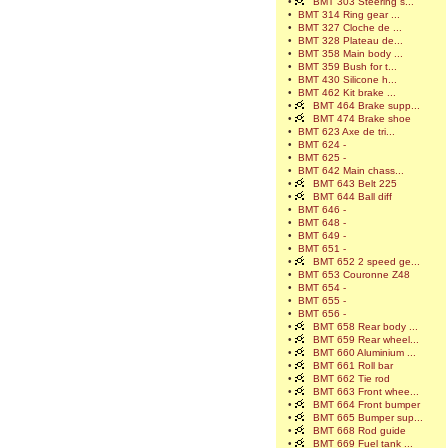
•
BMT 303 Steering s...
•
BMT 314 Ring gear ...
•
BMT 327 Cloche de ...
•
BMT 328 Plateau de...
•
BMT 358 Main body ...
•
BMT 359 Bush for t...
•
BMT 430 Silicone h...
•
BMT 462 Kit brake ...
•
BMT 464 Brake supp...
•
BMT 474 Brake shoe
•
BMT 623 Axe de tri...
•
BMT 624 -
•
BMT 625 -
•
BMT 642 Main chass...
•
BMT 643 Belt 225
•
BMT 644 Ball diff
•
BMT 646 -
•
BMT 648 -
•
BMT 649 -
•
BMT 651 -
•
BMT 652 2 speed ge...
•
BMT 653 Couronne Z48
•
BMT 654 -
•
BMT 655 -
•
BMT 656 -
•
BMT 658 Rear body ...
•
BMT 659 Rear wheel...
•
BMT 660 Aluminium ...
•
BMT 661 Roll bar
•
BMT 662 Tie rod
•
BMT 663 Front whee...
•
BMT 664 Front bumper
•
BMT 665 Bumper sup...
•
BMT 668 Rod guide
•
BMT 669 Fuel tank ...