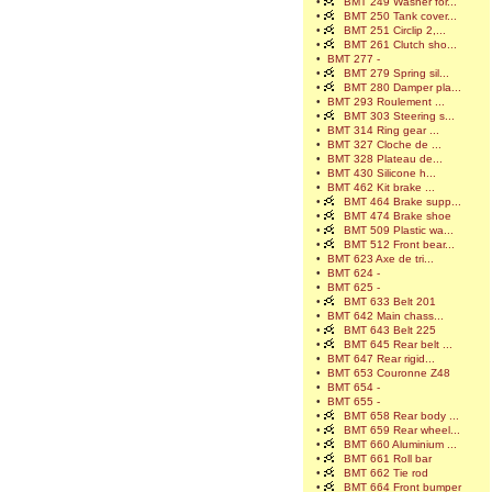
•
BMT 249 Washer for...
•
BMT 250 Tank cover...
•
BMT 251 Circlip 2,...
•
BMT 261 Clutch sho...
•
BMT 277 -
•
BMT 279 Spring sil...
•
BMT 280 Damper pla...
•
BMT 293 Roulement ...
•
BMT 303 Steering s...
•
BMT 314 Ring gear ...
•
BMT 327 Cloche de ...
•
BMT 328 Plateau de...
•
BMT 430 Silicone h...
•
BMT 462 Kit brake ...
•
BMT 464 Brake supp...
•
BMT 474 Brake shoe
•
BMT 509 Plastic wa...
•
BMT 512 Front bear...
•
BMT 623 Axe de tri...
•
BMT 624 -
•
BMT 625 -
•
BMT 633 Belt 201
•
BMT 642 Main chass...
•
BMT 643 Belt 225
•
BMT 645 Rear belt ...
•
BMT 647 Rear rigid...
•
BMT 653 Couronne Z48
•
BMT 654 -
•
BMT 655 -
•
BMT 658 Rear body ...
•
BMT 659 Rear wheel...
•
BMT 660 Aluminium ...
•
BMT 661 Roll bar
•
BMT 662 Tie rod
•
BMT 664 Front bumper