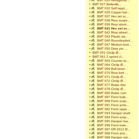
•
BMT 026 Hexagonal ...
•
BMT 027 Belleville...
•
BMT 032 Self tappi...
•
BMT 035 Cupper bal...
•
BMT 037 Hex set sc...
•
BMT 038 Rear suspe...
•
BMT 039 Rear alumi...
•
BMT 041 Hex set sc...
•
BMT 042 Rear wheel...
•
BMT 043 Plastic wa...
•
BMT 046 Roundeaded...
•
BMT 047 Medium bod...
•
BMT 050 Drive pin ...
•
BMT 051 Circlip Ø...
•
BMT 061 2 speed cl...
•
BMT 063 Counter ta...
•
BMT 064 Circlip Ø...
•
BMT 069 Ball beari...
•
BMT 070 Rear belt ...
•
BMT 071 Circlip Ø...
•
BMT 072 Circlip Ø...
•
BMT 077 Brake disc
•
BMT 078 Circlip Ø...
•
BMT 080 Brake cam
•
BMT 087 Front bulk...
•
BMT 089 Front susp...
•
BMT 091 Front arms...
•
BMT 092 Front uppe...
•
BMT 093 Damper shaft
•
BMT 094 Front susp...
•
BMT 095 Damper low...
•
BMT 096 Front lowe...
•
BMT 097 OR 2012 Ø...
•
BMT 098 Front anti...
•
BMT 099 Damper rub...