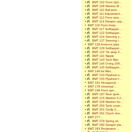
•
BMT 102 Front Upri...
•
BMT 108 Washer Ø ...
•
BMT 110 Ball joint...
•
BMT 111 Adjustment...
•
BMT 112 Front stee...
•
BMT 114 Damper upp...
•
BMT 116 Front body...
•
BMT 117 Selftappin...
•
BMT 122 Selftappin...
•
BMT 124 Steering s...
•
BMT 127 Steering l...
•
BMT 128 Antenna pipe
•
BMT 129 Selftappin...
•
BMT 132 Tie wrap 2...
•
BMT 141 Nipple
•
BMT 143 Tank filter
•
BMT 144 O-ring 206...
•
BMT 145 Selftappin...
•
BMT 146 Air filter...
•
BMT 153 Flywheel s...
•
BMT 155 Flywheel f...
•
BMT 161 Hexagonal ...
•
BMT 178 Universal ...
•
BMT 196 Front spri...
•
BMT 197 Rear sprin...
•
BMT 215 Washer 5.2...
•
BMT 249 Washer for...
•
BMT 250 Tank cover...
•
BMT 251 Circlip 2,...
•
BMT 261 Clutch sho...
•
BMT 277 -
•
BMT 279 Spring sil...
•
BMT 280 Damper pla...
•
BMT 293 Roulement ...