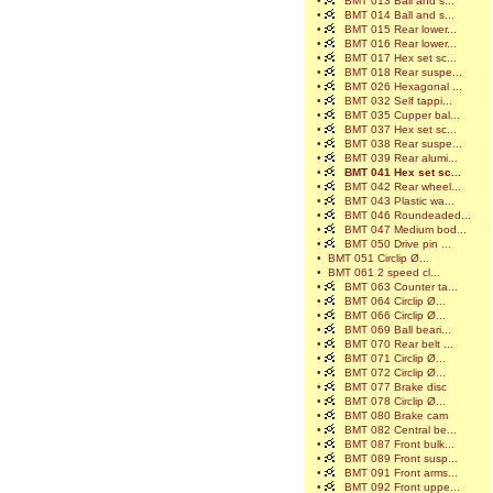
•
BMT 013 Ball and s...
•
BMT 014 Ball and s...
•
BMT 015 Rear lower...
•
BMT 016 Rear lower...
•
BMT 017 Hex set sc...
•
BMT 018 Rear suspe...
•
BMT 026 Hexagonal ...
•
BMT 032 Self tappi...
•
BMT 035 Cupper bal...
•
BMT 037 Hex set sc...
•
BMT 038 Rear suspe...
•
BMT 039 Rear alumi...
•
BMT 041 Hex set sc...
•
BMT 042 Rear wheel...
•
BMT 043 Plastic wa...
•
BMT 046 Roundeaded...
•
BMT 047 Medium bod...
•
BMT 050 Drive pin ...
•
BMT 051 Circlip Ø...
•
BMT 061 2 speed cl...
•
BMT 063 Counter ta...
•
BMT 064 Circlip Ø...
•
BMT 066 Circlip Ø...
•
BMT 069 Ball beari...
•
BMT 070 Rear belt ...
•
BMT 071 Circlip Ø...
•
BMT 072 Circlip Ø...
•
BMT 077 Brake disc
•
BMT 078 Circlip Ø...
•
BMT 080 Brake cam
•
BMT 082 Central be...
•
BMT 087 Front bulk...
•
BMT 089 Front susp...
•
BMT 091 Front arms...
•
BMT 092 Front uppe...