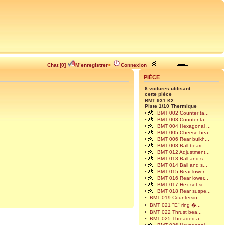
Chat [0]
M’enregistrer
>
Connexion
PIÈCE
6 voitures utilisant
cette pièce
BMT 931 K2
Piste 1/10 Thermique
•
BMT 002 Counter ta...
•
BMT 003 Counter ta...
•
BMT 004 Hexagonal ...
•
BMT 005 Cheese hea...
•
BMT 006 Rear bulkh...
•
BMT 008 Ball beari...
•
BMT 012 Adjustment...
•
BMT 013 Ball and s...
•
BMT 014 Ball and s...
•
BMT 015 Rear lower...
•
BMT 016 Rear lower...
•
BMT 017 Hex set sc...
•
BMT 018 Rear suspe...
•
BMT 019 Countersin...
•
BMT 021 "E" ring �...
•
BMT 022 Thrust bea...
•
BMT 025 Threaded a...