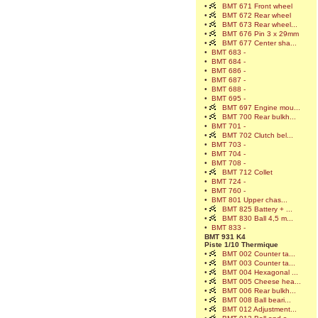
•
BMT 671 Front wheel
•
BMT 672 Rear wheel
•
BMT 673 Rear wheel...
•
BMT 676 Pin 3 x 29mm
•
BMT 677 Center sha...
•
BMT 683 -
•
BMT 684 -
•
BMT 686 -
•
BMT 687 -
•
BMT 688 -
•
BMT 695 -
•
BMT 697 Engine mou...
•
BMT 700 Rear bulkh...
•
BMT 701 -
•
BMT 702 Clutch bel...
•
BMT 703 -
•
BMT 704 -
•
BMT 708 -
•
BMT 712 Collet
•
BMT 724 -
•
BMT 760 -
•
BMT 801 Upper chas...
•
BMT 825 Battery + ...
•
BMT 830 Ball 4,5 m...
•
BMT 833 -
BMT 931 K4
Piste 1/10 Thermique
•
BMT 002 Counter ta...
•
BMT 003 Counter ta...
•
BMT 004 Hexagonal ...
•
BMT 005 Cheese hea...
•
BMT 006 Rear bulkh...
•
BMT 008 Ball beari...
•
BMT 012 Adjustment...