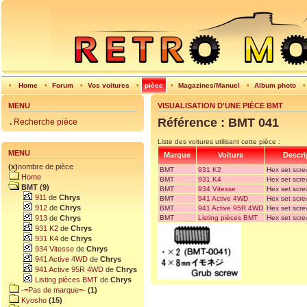
•
Home
•
Forum
•
Vos voitures
•
pièce
•
Magazines/Manuel
•
Album photo
MENU
VISUALISATION D'UNE PIÈCE BMT
Référence : BMT 041
.
Recherche pièce
Liste des voitures utilisant cette pièce :
MENU
Marque
Voiture
Descri
(x)
nombre de pièce
BMT
931 K2
Hex set scr
Home
BMT
931 K4
Hex set scr
BMT (9)
BMT
934 Vitesse
Hex set scr
911
de
Chrys
BMT
941 Active 4WD
Hex set scr
912
de
Chrys
BMT
941 Active 95R 4WD
Hex set scr
BMT
Listing pièces BMT
Hex set scr
913
de
Chrys
931 K2
de
Chrys
931 K4
de
Chrys
934 Vitesse
de
Chrys
941 Active 4WD
de
Chrys
941 Active 95R 4WD
de
Chrys
Listing pièces BMT
de
Chrys
-=Pas de marque=-
(1)
Kyosho
(15)