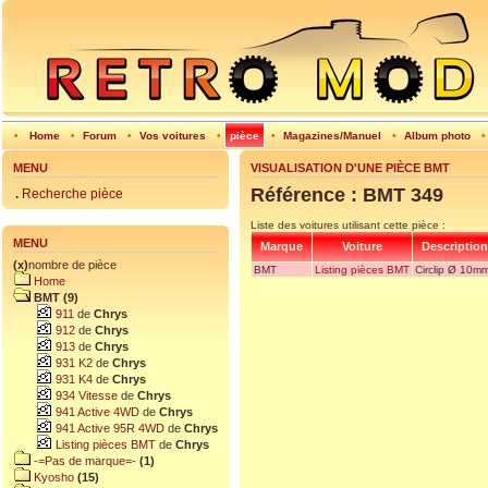
•
Home
•
Forum
•
Vos voitures
•
pièce
•
Magazines/Manuel
•
Album photo
MENU
VISUALISATION D'UNE PIÈCE BMT
Référence : BMT 349
.
Recherche pièce
Liste des voitures utilisant cette pièce :
MENU
Marque
Voiture
Description
(x)
nombre de pièce
BMT
Listing pièces BMT
Circlip Ø 10m
Home
BMT (9)
911
de
Chrys
912
de
Chrys
913
de
Chrys
931 K2
de
Chrys
931 K4
de
Chrys
934 Vitesse
de
Chrys
941 Active 4WD
de
Chrys
941 Active 95R 4WD
de
Chrys
Listing pièces BMT
de
Chrys
-=Pas de marque=-
(1)
Kyosho
(15)